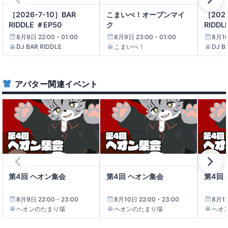
小悪魔喫茶Teufel通常営業
［2026-7-10］BAR
こまいべ！オープンマイ
［202
RIDDLE ＃EP50
ク
RIDDL
22:30 - 23:30
8月9日 22:00 - 01:00
8月9日 23:00 - 01:00
8月10
小悪魔喫茶Teufel
DJ BAR RIDDLE
こまいべ！
DJ B
正義の味方勤務中につき変身不可！ヒー
ローが働くコンセプトカフェ！
23:00 - 25:00
アバター関連イベント
正義の味方勤務中につき変身不可！ヒーロー
が働くコンセプトカフェ
山車切韻（SYAGIRI）_Vol․31
23:00 - 27:00
山車切韻
カクテルバー「猫のきまぐれ」
第4回 ヘオン集会
第4回 ヘオン集会
第4回
23:00 - 25:00
カクテルバー「猫のきまぐれ」
8月9日 22:00 - 23:00
8月10日 22:00 - 23:00
8月11
ヘオンのたまり場
ヘオンのたまり場
ヘオ
Menno's Bar 【whiteagate】
23:15 - 24:15