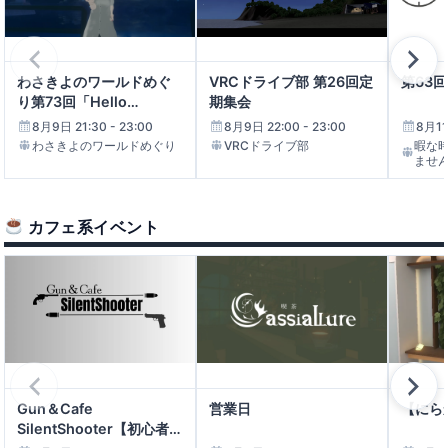
業日］
22:00 - 23:00
超ねこ速度
わさきよのワールドめぐ
VRCドライブ部 第26回定
第63
り第73回「Hello
期集会
まめふれ喫茶（まめふれんず喫茶店）
World」
8月9日 21:30 - 23:00
8月9日 22:00 - 23:00
8月11
22:00 - 23:00
わさきよのワールドめぐり
VRCドライブ部
暇な
まめふれ喫茶（まめふれんず喫茶店）
ませ
BarSTAYTUNE EventDay
22:00 - 22:59
カフェ系イベント
BarSTAYTUNE
CAFEBAL OBORO -3899- 【通常営業
日】
22:00 - 23:00
朧 OBORO – 3899-
第21回 VRC微分音集会
営業日
Gun＆Cafe
【にら
22:00 - 23:00
SilentShooter【初心者歓
VRC微分音集会