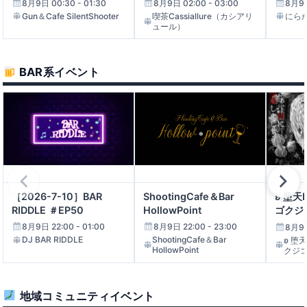
迎】
8月9日 02:00 - 03:00
8月9日 00:30 - 01:30
8月9日
喫茶Cassiallure（カシアリ
Gun＆Cafe SilentShooter
にら
【わらび庵】営業日
ュール）
22:00 - 23:00
warabi集会_わらび庵
BAR系イベント
ASMR集会
22:00 - 23:00
ASMR集会
6月5日（金）みるくれ〜ぷっ！営業日で
すっ！
22:00 - 23:30
みるくれ～ぷっ！ふぁんくらぶ
［2026-7-10］BAR
ShootingCafe＆Bar
ʚ 堕天
RIDDLE ＃EP50
HollowPoint
ゴクジ
スタッフに興味がある方のお話会
8月9日 22:00 - 01:00
8月9日 22:00 - 23:00
8月9日
22:00 - 23:00
DJ BAR RIDDLE
ShootingCafe＆Bar
ʚ 堕
2026年5月VRC同期会
HollowPoint
クジゴ
ミキ：推し改変動画を撮る会
22:00 - 23:59
地域コミュニティイベント