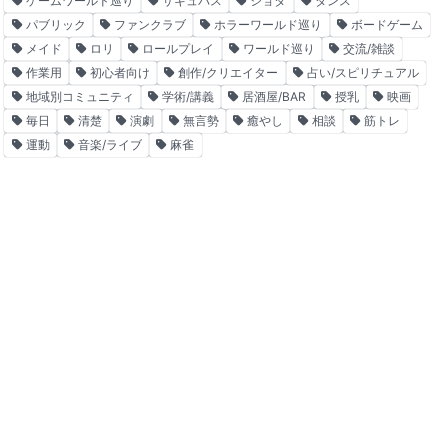
ゲームワールド巡り
サキュバス
ショタ
ダンス
パブリック
ファンクラブ
ホラーワールド巡り
ボードゲーム
メイド
ロリ
ロールプレイ
ワールド巡り
交流/雑談
作業用
初心者向け
創作/クリエイター
占い/スピリチュアル
地域別コミュニティ
学術/講義
居酒屋/BAR
授乳
映画
毎日
清楚
演劇
無言勢
癒やし
相談
筋トレ
運動
音楽/ライブ
麻雀