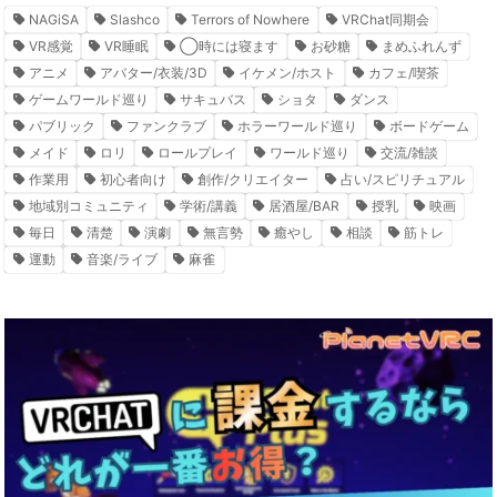
NAGiSA
Slashco
Terrors of Nowhere
VRChat同期会
VR感覚
VR睡眠
◯時には寝ます
お砂糖
まめふれんず
アニメ
アバター/衣装/3D
イケメン/ホスト
カフェ/喫茶
ゲームワールド巡り
サキュバス
ショタ
ダンス
パブリック
ファンクラブ
ホラーワールド巡り
ボードゲーム
メイド
ロリ
ロールプレイ
ワールド巡り
交流/雑談
作業用
初心者向け
創作/クリエイター
占い/スピリチュアル
地域別コミュニティ
学術/講義
居酒屋/BAR
授乳
映画
毎日
清楚
演劇
無言勢
癒やし
相談
筋トレ
運動
音楽/ライブ
麻雀