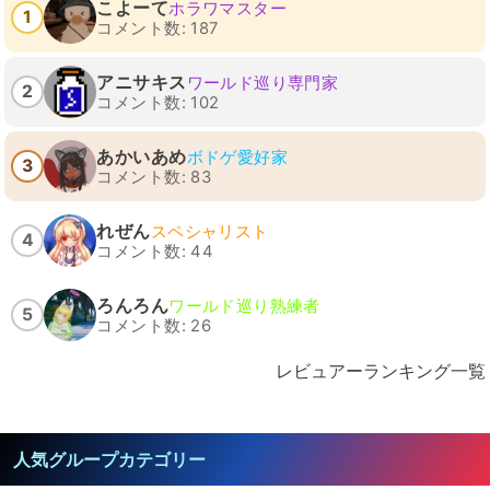
こよーて
ホラワマスター
1
コメント数: 187
アニサキス
ワールド巡り専門家
2
コメント数: 102
あかいあめ
ボドゲ愛好家
3
コメント数: 83
れぜん
スペシャリスト
4
コメント数: 44
ろんろん
ワールド巡り熟練者
5
コメント数: 26
レビュアーランキング一覧
人気グループカテゴリー