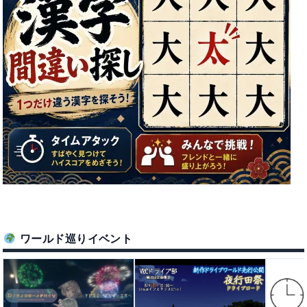
21:00 - 22:00
Elychiffonダンス部
MLGround ＃58
21:00 - 24:00
MLGround – 麻雀イベント
DJアニメくん 第4話
21:00 - 23:59
Vmotion
ASMR集会 初心者説明会
21:00 - 22:00
ASMR集会
「ゆるゲMEET×冒険喫茶ギルドアトラ
ワールド巡りイベント
ス コラボクエスト実施中！」
22:00 - 23:59
ゆるゲMEET
Wisp - 1対1接客雅談イベント ［定期営