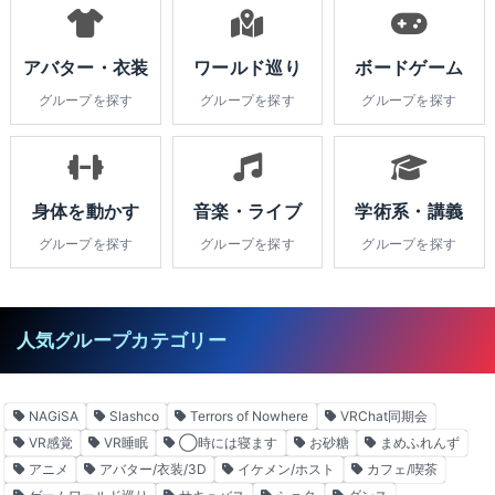
アバター・衣装
ワールド巡り
ボードゲーム
グループを探す
グループを探す
グループを探す
身体を動かす
音楽・ライブ
学術系・講義
グループを探す
グループを探す
グループを探す
人気グループカテゴリー
NAGiSA
Slashco
Terrors of Nowhere
VRChat同期会
VR感覚
VR睡眠
◯時には寝ます
お砂糖
まめふれんず
アニメ
アバター/衣装/3D
イケメン/ホスト
カフェ/喫茶