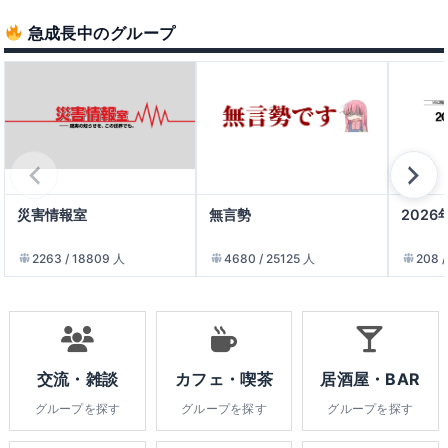
急成長中のグループ
災害情報室
無言勢
2026
2263 / 18809 人
4680 / 25125 人
208 
交流・雑談
カフェ・喫茶
居酒屋・BAR
グループを探す
グループを探す
グループを探す