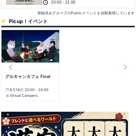
20:00 - 21:00
Leaf’s Library
登録済みグループのPublicイベントを自動取得しています
【20˸30 or 20˸45~】ソーラン節、踊ろ
Picup！イベント
うǃ【15分エクササイズ】
20:30 - 21:00
-メタバースソーラン- Metaverse Soran
ちょいトレ・がちトレ
20:30 - 21:30
ぶいトレ
グルキャンカフェ Final
Elysion MIX - FL 2-7 Triple Draw
20:30 - 24:30
8月18日 22:00 - 23:00
Virtual Campers
VRC Poker Club Elysion
VRCキャストリンク
20:45 - 21:45
VRCキャストリンク
金曜日の活動！（通常日）