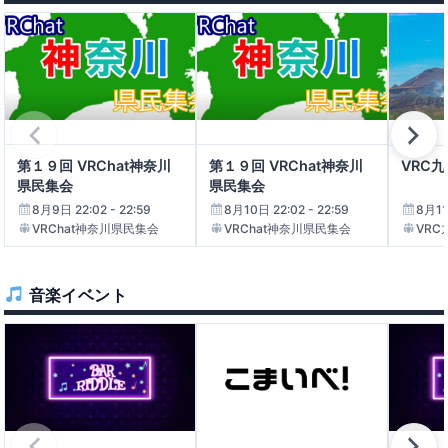
ミキちゃんファンクラブ
［2026-6-5］BAR RIDDLE ＃EP45
22:00 - 24:00
DJ BAR RIDDLE
VRC屁理屈推理合戦
22:00 - 23:59
第１９回 VRChat神奈川
第１９回 VRChat神奈川
VRC
屁理屈推理合戦やりたい部
県民集会
県民集会
8月9日 22:02 - 22:59
8月10日 22:02 - 22:59
8月11
ぽわりちゃん発売記念集会
VRChat神奈川県民集会
VRChat神奈川県民集会
VRC
22:00 - 23:00
なっふな堂
音楽イベント
VRCイベント推しえ合おう交流会
22:00 - 23:00
VRCイベント推しえ合おう交流会
HalloweenGambit_VRチェスイベント
22:00 - 23:59
HalloweenGambit_ハロウィンギャンビット