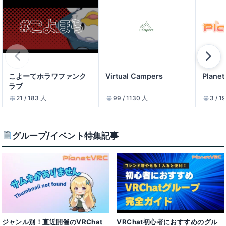
こよーてホラワファンク
Virtual Campers
Plane
ラブ
21 / 183 人
99 / 1130 人
3 / 1
グループ/イベント特集記事
VRChat初心者におすすめのグル
ジャンル別！直近開催のVRChat