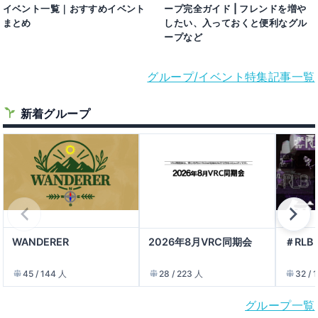
ープ完全ガイド | フレンドを増や
イベント一覧｜おすすめイベント
したい、入っておくと便利なグル
まとめ
ープなど
グループ/イベント特集記事一覧
新着グループ
WANDERER
2026年8月VRC同期会
＃RLB
45 / 144 人
28 / 223 人
32 / 
グループ一覧