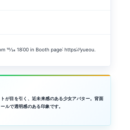
 10⁄24 18˸00 in Booth page˸ https˸⁄⁄yueou․
ットが目を引く、近未来感のある少女アバター。背面
クールで透明感のある印象です。