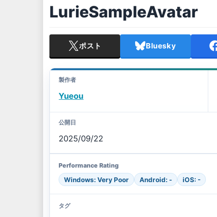
LurieSampleAvatar
ポスト
Bluesky
製作者
Yueou
公開日
2025/09/22
Performance Rating
Windows: Very Poor
Android: -
iOS: -
タグ