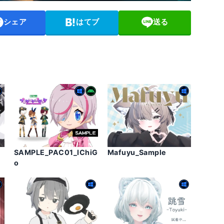
シェア
はてブ
送る
SAMPLE_PAC01_IChiG
Mafuyu_Sample
o