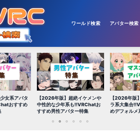
ワールド検索
アバター検索
美少女系アバタ
【2026年版】超絶イケメンや
【2026年版
Chatおすすめ
中性的な少年系も!!VRChatお
ラ系大集合!!V
集
すすめ男性アバター特集
めデフォルメ
1
2
3
4
5
6