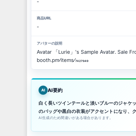
-
商品URL
-
アバターの説明
Avatar 「Lurie」's Sample Avatar․ Sale From
booth․pm⁄items⁄7427949
AI要約
AI
白く長いツインテールと淡いブルーのジャケ
のバッグや黒白の衣装がアクセントになり、
AI生成のため間違いがある場合があります。