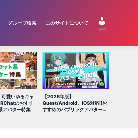
グループ検索
このサイトについて
ログイン
【2026年版】
【2026
】可愛いゆるキャ
Quest/Android、iOS対応!!お
アバターは
RChatのおすす
すすめのパブリックアバター全
VRCha
系アバター特集
100選
グ