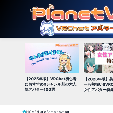
【2025年版】VRChat初心者
1年間の人気
【2026年版】
におすすめ!!ジャンル別の大人
ル別
ーも勢揃い!!VR
気アバター100選
ターランキン
女性アバター特
HOME
LurieSampleAvatar