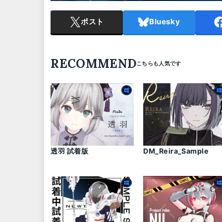
ポスト
Bluesky
RECOMMEND
透羽 試着版
DM_Reira_Sample