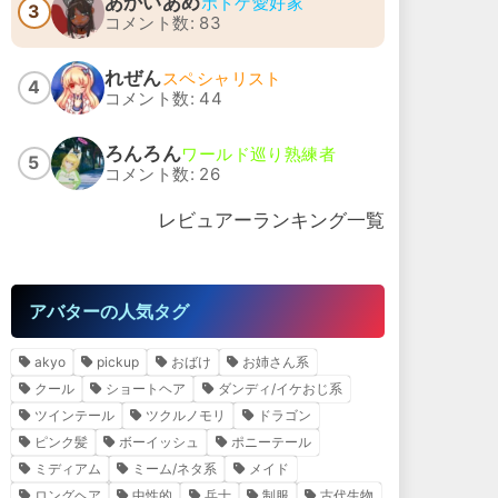
あかいあめ
ボドゲ愛好家
3
コメント数: 83
れぜん
スペシャリスト
4
コメント数: 44
ろんろん
ワールド巡り熟練者
5
コメント数: 26
レビュアーランキング一覧
アバターの人気タグ
akyo
pickup
おばけ
お姉さん系
クール
ショートヘア
ダンディ/イケおじ系
ツインテール
ツクルノモリ
ドラゴン
ピンク髪
ボーイッシュ
ポニーテール
ミディアム
ミーム/ネタ系
メイド
ロングヘア
中性的
兵士
制服
古代生物