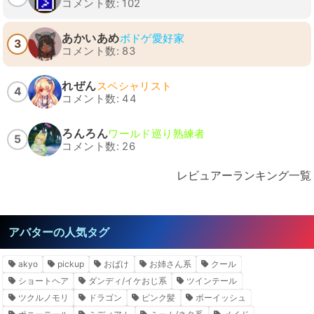
コメント数: 102
あかいあめ
ボドゲ愛好家
3
コメント数: 83
れぜん
スペシャリスト
4
コメント数: 44
ろんろん
ワールド巡り熟練者
5
コメント数: 26
レビュアーランキング一覧
アバターの人気タグ
akyo
pickup
おばけ
お姉さん系
クール
ショートヘア
ダンディ/イケおじ系
ツインテール
ツクルノモリ
ドラゴン
ピンク髪
ボーイッシュ