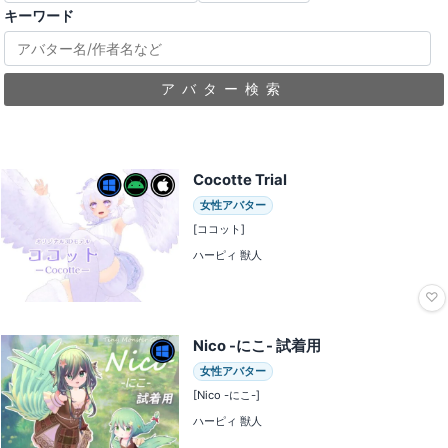
キーワード
アバター検索
Cocotte Trial
女性アバター
[ココット]
ハーピィ 獣人
♡
Nico -にこ- 試着用
女性アバター
[Nico -にこ-]
ハーピィ 獣人