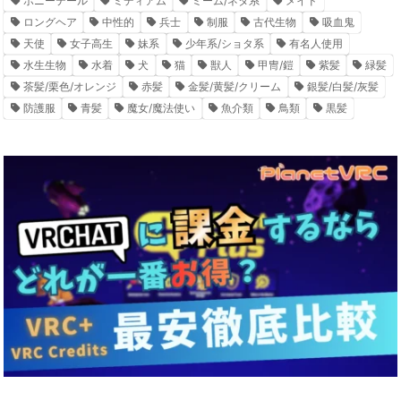
ポニーテール
ミディアム
ミーム/ネタ系
メイド
ロングヘア
中性的
兵士
制服
古代生物
吸血鬼
天使
女子高生
妹系
少年系/ショタ系
有名人使用
水生生物
水着
犬
猫
獣人
甲冑/鎧
紫髪
緑髪
茶髪/栗色/オレンジ
赤髪
金髪/黄髪/クリーム
銀髪/白髪/灰髪
防護服
青髪
魔女/魔法使い
魚介類
鳥類
黒髪