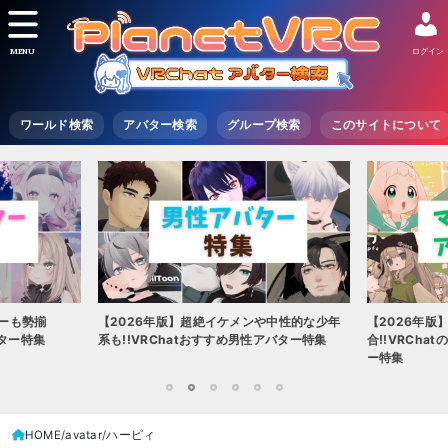
MENU
ログイン
ワールド検索
アバター検索
グループ検索
このサイトについて
ターも勢揃
【2026年版】超絶イケメンや中性的な少年
【2026年版
バター特集
系も!!VRChatおすすめ男性アバター特集
合!!VRCh
ー特集
1
2
3
4
5
6
HOME
avatar
ハーピィ