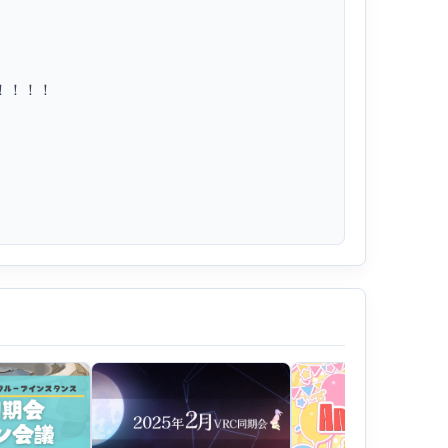
！！！

！__
