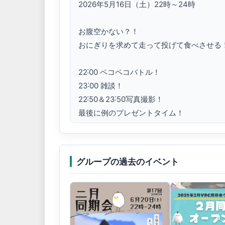
2026年5月16日（土）22時～24時

お腹空かない？！

おにぎりを求めて走って投げて食べさせる！
22˸00 ペコペコバトル！

23˸00 雑談！

22˸50＆23˸50写真撮影！

最後に例のプレゼントタイム！

 気軽に参加して雑談して交流しよ！！！

__25年2月同期会グループインスタンスに集合
グループの過去のイベント
ポスター作成者

れーちょん