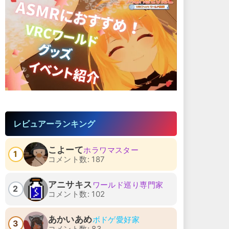
レビュアーランキング
こよーて
ホラワマスター
1
コメント数: 187
アニサキス
ワールド巡り専門家
2
コメント数: 102
あかいあめ
ボドゲ愛好家
3
コメント数: 83