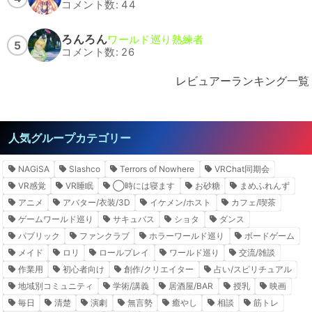
コメント数: 44
ろんろん
ワールド巡り熟練者
5
コメント数: 26
レビュアーランキング一覧
人気グループカテゴリー
NAGiSA
Slashco
Terrors of Nowhere
VRChat同期会
VR感覚
VR睡眠
◯時には寝ます
お砂糖
まめふれんず
アニメ
アバター/衣装/3D
イケメン/ホスト
カフェ/喫茶
ゲームワールド巡り
サキュバス
ショタ
ダンス
パブリック
ファンクラブ
ホラーワールド巡り
ボードゲーム
メイド
ロリ
ロールプレイ
ワールド巡り
交流/雑談
作業用
初心者向け
創作/クリエイター
占い/スピリチュアル
地域別コミュニティ
学術/講義
居酒屋/BAR
授乳
映画
毎日
清楚
演劇
無言勢
癒やし
相談
筋トレ