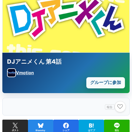
DJアニメくん 第4話
Vmotion
グループに参加
♡
報告
ポスト
Bluesky
シェア
はてブ
送る