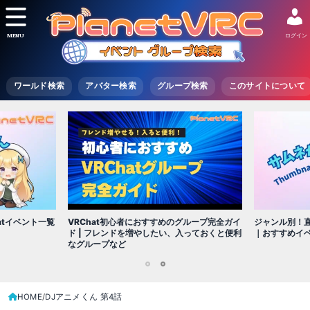
MENU
ログイン
ワールド検索
アバター検索
グループ検索
このサイトについて
VRChat初心者におすすめのグループ完全ガイ
atイベント一覧
ジャンル別！直
ド | フレンドを増やしたい、入っておくと便利
｜おすすめイ
なグループなど
1
2
HOME
DJアニメくん 第4話