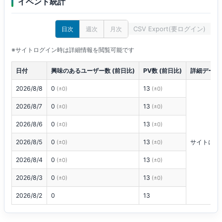
イベント統計
CSV Export(要ログイン)
日次
週次
月次
※サイトログイン時は詳細情報を閲覧可能です
日付
興味のあるユーザー数 (前日比)
PV数 (前日比)
詳細データ
2026/8/8
0
13
(±0)
(±0)
2026/8/7
0
13
(±0)
(±0)
2026/8/6
0
13
(±0)
(±0)
2026/8/5
0
13
サイトにロ
(±0)
(±0)
2026/8/4
0
13
(±0)
(±0)
2026/8/3
0
13
(±0)
(±0)
2026/8/2
0
13