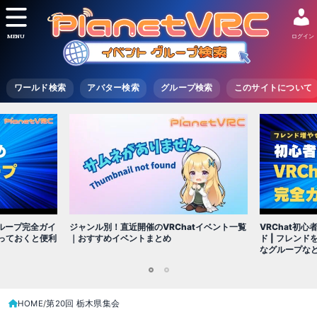
MENU
ログイン
ワールド検索
アバター検索
グループ検索
このサイトについて
グループ完全ガイ
VRChat初
ジャンル別！直近開催のVRChatイベント一覧
入っておくと便利
ド | フレン
｜おすすめイベントまとめ
なグループな
1
2
HOME
第20回 栃木県集会