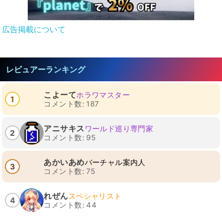
広告掲載について
レビュアーランキング
こよーて
ホラワマスター
1
コメント数: 187
アニサキス
ワールド巡り専門家
2
コメント数: 95
あかいあめ
バーチャル案内人
3
コメント数: 75
れぜん
スペシャリスト
4
コメント数: 44