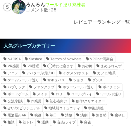
ろんろん
ワールド巡り熟練者
5
コメント数: 25
レビュアーランキング一覧
人気グループカテゴリー
NAGiSA
Slashco
Terrors of Nowhere
VRChat同期会
VR感覚
VR睡眠
◯時には寝ます
お砂糖
まめふれんず
アニメ
アバター/衣装/3D
イケメン/ホスト
カフェ/喫茶
ゲームワールド巡り
サキュバス
ショタ
ダンス
パブリック
ファンクラブ
ホラーワールド巡り
ボイチェン
ボードゲーム
メイド
ロリ
ロールプレイ
ワールド巡り
交流/雑談
作業用
初心者向け
創作/クリエイター
占い/スピリチュアル
地域別コミュニティ
学術/講義
居酒屋/BAR
映画
毎日
清楚
演劇
無言勢
癒やし
相談
筋トレ
運動
音楽/ライブ
麻雀