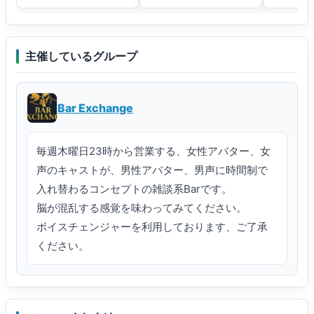
参加方法：

以下のグループに参加の上、グループインスタンスに
主催しているグループ
Joinしてください。

https˸⁄⁄vrc․group⁄BAREXC․0827

Bar Exchange
備考：

本イベントのハッシュタグは以下です。

毎週木曜日23時から営業する、女性アバター、女
＃bar_exchange
声のキャストが、男性アバター、男声に時間制で
入れ替わるコンセプトの雑談系Barです。

脳が混乱する感覚を味わってみてください。

ボイスチェンジャーを利用しております、ご了承
ください。