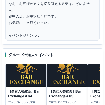
なお、お客様が男女を切り替える必要はございませ
ん。

途中入店、途中退店可能です。

お気軽にご来店ください。

イベントジャンル：

・店舗系イベント

・定期イベント

グループの過去のイベント
参加条件：

・PCオンリー

・Japanese Only

以下についてはご遠慮ください

・R-18やR-18G、負荷が大きい、巨大、50MB以上のア
【男女入替雑談】Bar
【男女入替雑談】Bar
【男女入
バター

Exchange＃64
Exchange＃63
Exchan
・キャストや他のお客様のご迷惑になる言動

2026-07-30 23:00
2026-07-23 23:00
2026-07-