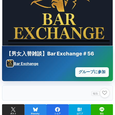
【男女入替雑談】Bar Exchange＃56
Bar Exchange
グループに参加
♡
報告
ポスト
Bluesky
シェア
はてブ
送る