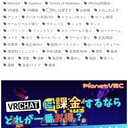
NAGiSA
Slashco
Terrors of Nowhere
VRChat同期会
VR感覚
VR睡眠
◯時には寝ます
お砂糖
まめふれんず
アニメ
アバター/衣装/3D
イケメン/ホスト
カフェ/喫茶
ゲームワールド巡り
サキュバス
ショタ
ダンス
パブリック
ファンクラブ
ホラーワールド巡り
ボードゲーム
メイド
ロリ
ロールプレイ
ワールド巡り
交流/雑談
作業用
初心者向け
創作/クリエイター
占い/スピリチュアル
地域別コミュニティ
学術/講義
居酒屋/BAR
授乳
映画
毎日
清楚
演劇
無言勢
癒やし
相談
筋トレ
運動
音楽/ライブ
麻雀