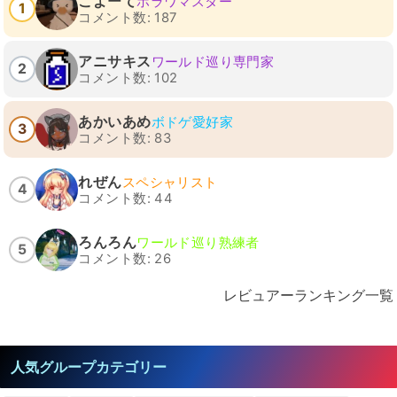
こよーて
ホラワマスター
1
コメント数: 187
アニサキス
ワールド巡り専門家
2
コメント数: 102
あかいあめ
ボドゲ愛好家
3
コメント数: 83
れぜん
スペシャリスト
4
コメント数: 44
ろんろん
ワールド巡り熟練者
5
コメント数: 26
レビュアーランキング一覧
人気グループカテゴリー