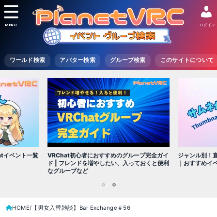
MENU
ログイン
ワールド検索
アバター検索
グループ検索
このサイトについて
VRChat初心者におすすめのグループ完全ガイ
atイベント一覧
ジャンル別！直
ド | フレンドを増やしたい、入っておくと便利
｜おすすめイ
なグループなど
1
2
HOME
【男女入替雑談】Bar Exchange＃56