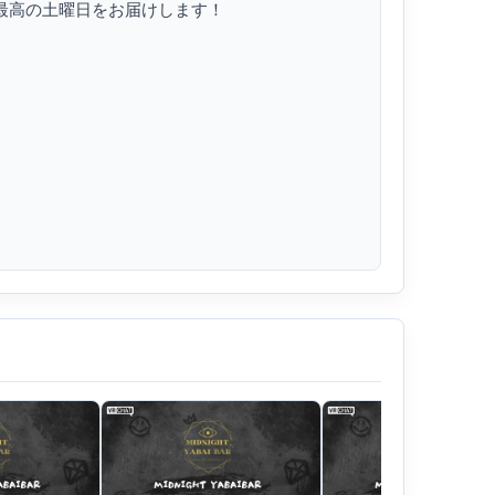
高の土曜日をお届けします！
