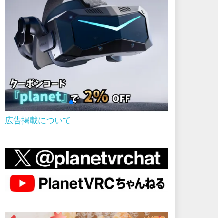
広告掲載について