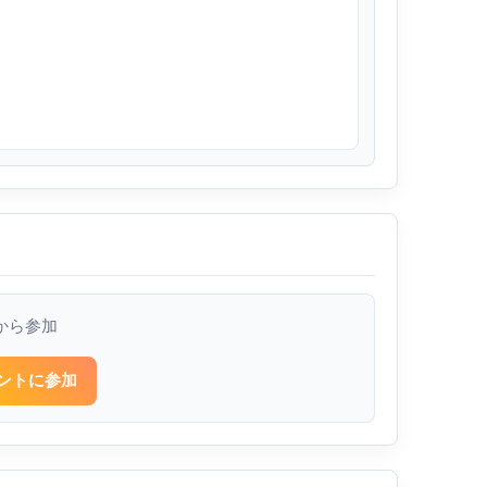
から参加
ントに参加