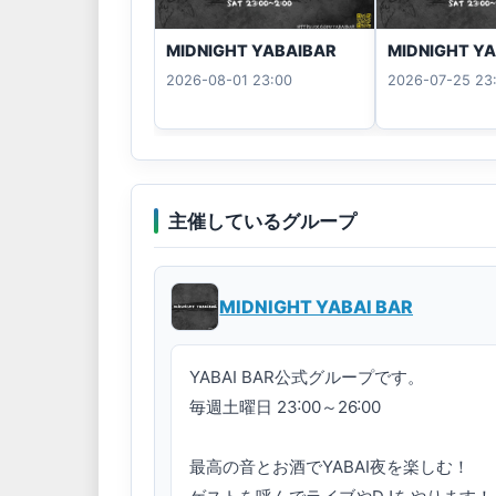
MIDNIGHT YABAIBAR
MIDNIGHT Y
2026-08-01 23:00
2026-07-25 23
主催しているグループ
MIDNIGHT YABAI BAR
YABAI BAR公式グループです。

毎週土曜日 23˸00～26˸00

最高の音とお酒でYABAI夜を楽しむ！
