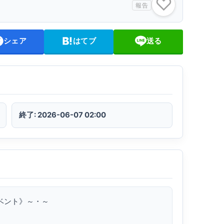
♡
報告
シェア
はてブ
送る
終了: 2026-06-07 02:00
ント》～・～
