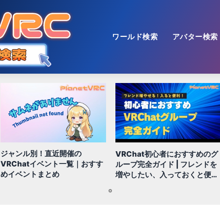
ワールド検索
アバター検索
ジャンル別！直近開催の
VRChat初心者におすすめのグ
VRChatイベント一覧｜おすす
ループ完全ガイド | フレンドを
めイベントまとめ
増やしたい、入っておくと便利
なグループなど
1