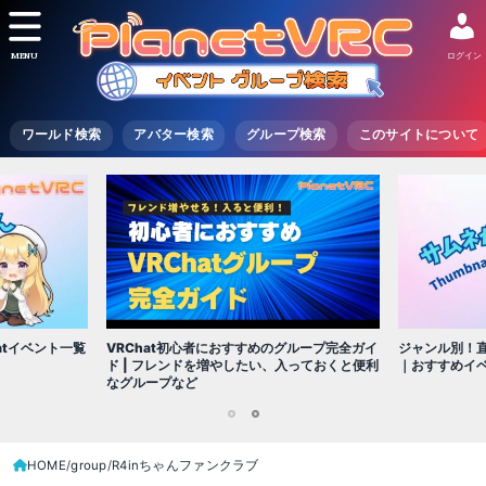
MENU
ログイン
ワールド検索
アバター検索
グループ検索
このサイトについて
VRChat初心者におすすめのグループ完全ガイ
atイベント一覧
ジャンル別！直
ド | フレンドを増やしたい、入っておくと便利
｜おすすめイ
なグループなど
1
2
HOME
group
R4inちゃんファンクラブ