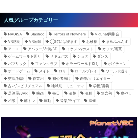
人気グループカテゴリー
NAGiSA
Slashco
Terrors of Nowhere
VRChat同期会
VR感覚
VR睡眠
◯時には寝ます
お砂糖
まめふれんず
アニメ
アバター/衣装/3D
イケメン/ホスト
カフェ/喫茶
ゲームワールド巡り
サキュバス
ショタ
ダンス
パブリック
ファンクラブ
ホラーワールド巡り
ボイチェン
ボードゲーム
メイド
ロリ
ロールプレイ
ワールド巡り
交流/雑談
作業用
初心者向け
創作/クリエイター
占い/スピリチュアル
地域別コミュニティ
学術/講義
居酒屋/BAR
映画
毎日
清楚
演劇
無言勢
癒やし
相談
筋トレ
運動
音楽/ライブ
麻雀