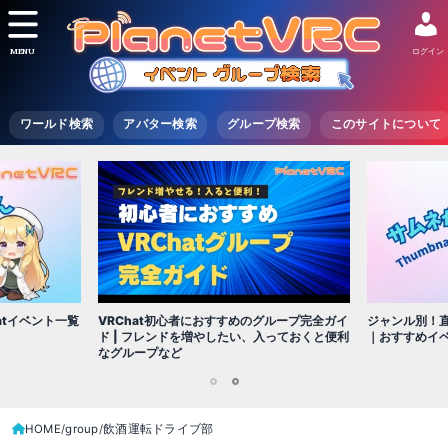
MENU
ログイン
ワールド検索
アバター検索
グループ検索
このサイトについて
VRChat初心者におすすめのグループ完全ガイ
atイベント一覧
ジャンル別！直
ド | フレンドを増やしたい、入っておくと便利
｜おすすめイ
なグループなど
1
2
HOME
group
飲酒運転ドライブ部