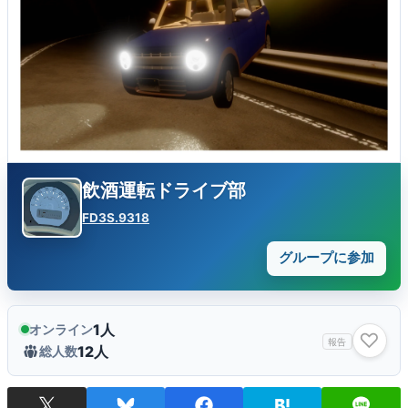
飲酒運転ドライブ部
FD3S.9318
グループに参加
1人
オンライン
♡
報告
12人
総人数