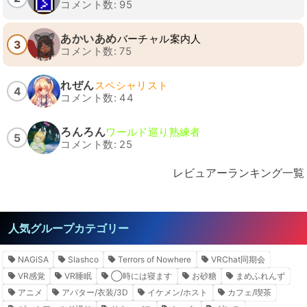
コメント数: 95
あかいあめ
バーチャル案内人
3
コメント数: 75
れぜん
スペシャリスト
4
コメント数: 44
ろんろん
ワールド巡り熟練者
5
コメント数: 25
レビュアーランキング一覧
人気グループカテゴリー
NAGiSA
Slashco
Terrors of Nowhere
VRChat同期会
VR感覚
VR睡眠
◯時には寝ます
お砂糖
まめふれんず
アニメ
アバター/衣装/3D
イケメン/ホスト
カフェ/喫茶