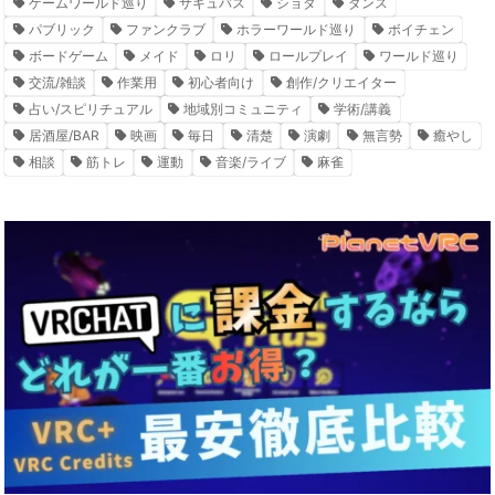
ゲームワールド巡り
サキュバス
ショタ
ダンス
パブリック
ファンクラブ
ホラーワールド巡り
ボイチェン
ボードゲーム
メイド
ロリ
ロールプレイ
ワールド巡り
交流/雑談
作業用
初心者向け
創作/クリエイター
占い/スピリチュアル
地域別コミュニティ
学術/講義
居酒屋/BAR
映画
毎日
清楚
演劇
無言勢
癒やし
相談
筋トレ
運動
音楽/ライブ
麻雀