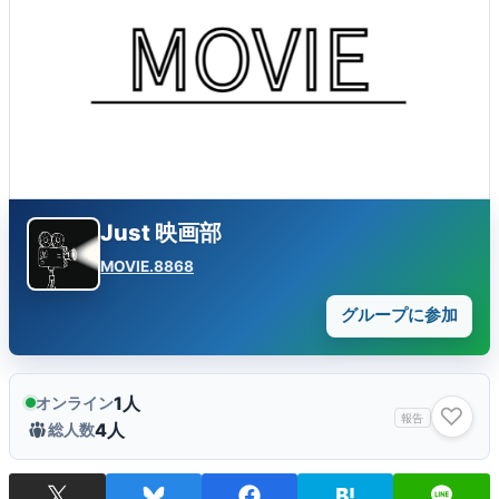
Just 映画部
MOVIE.8868
グループに参加
1人
オンライン
♡
報告
4人
総人数