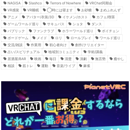
NAGiSA
Slashco
Terrors of Nowhere
VRChat同期会
VR感覚
VR睡眠
◯時には寝ます
お砂糖
まめふれんず
アニメ
アバター/衣装/3D
イケメン/ホスト
カフェ/喫茶
ゲームワールド巡り
サキュバス
ショタ
ダンス
パブリック
ファンクラブ
ホラーワールド巡り
ボイチェン
ボードゲーム
メイド
ロリ
ロールプレイ
ワールド巡り
交流/雑談
作業用
初心者向け
創作/クリエイター
占い/スピリチュアル
地域別コミュニティ
学術/講義
居酒屋/BAR
映画
毎日
清楚
演劇
無言勢
癒やし
相談
筋トレ
運動
音楽/ライブ
麻雀