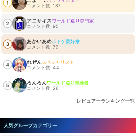
こよーて
ホラワマスター
1
コメント数: 187
アニサキス
ワールド巡り専門家
2
コメント数: 95
あかいあめ
ボドゲ愛好家
3
コメント数: 79
れぜん
スペシャリスト
4
コメント数: 44
ろんろん
ワールド巡り熟練者
5
コメント数: 26
レビュアーランキング一覧
人気グループカテゴリー