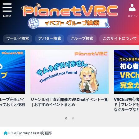
MENU
ログイン
ワールド検索
アバター検索
グループ検索
このサイトについて
グループ完全ガイ
VRChat初
ジャンル別！直近開催のVRChatイベント一覧
入っておくと便利
ド | フレン
｜おすすめイベントまとめ
なグループな
1
2
HOME
group
Just 映画部