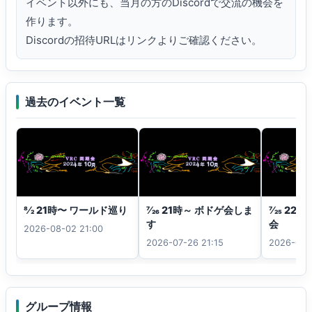
イベント以外にも、当月の方のDiscordで交流の機会を
作ります。

Discordの招待URLはリンクよりご確認ください。
過去のイベント一覧
8⁄2 21時〜 ワールド巡り
7⁄26 21時～ ボドゲ会しま
7⁄25 2
す
会
2026-08-02 21:00
2026-07-26 21:15
2026-07-
グループ情報