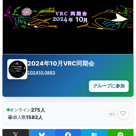
2024年10月VRC同期会
202410.0883
グループに参加
275人
オンライン
♡
報告
1582人
総人数