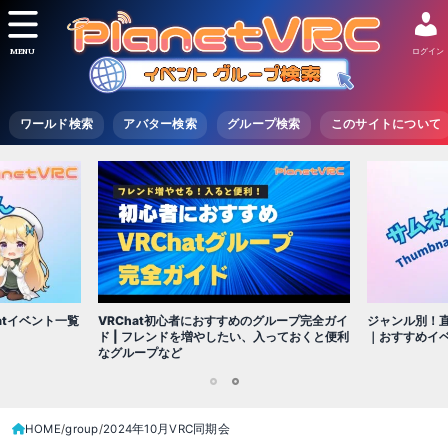
MENU
ログイン
ワールド検索
アバター検索
グループ検索
このサイトについて
VRChat初心者におすすめのグループ完全ガイ
atイベント一覧
ジャンル別！直
ド | フレンドを増やしたい、入っておくと便利
｜おすすめイ
なグループなど
1
2
HOME
group
2024年10月VRC同期会