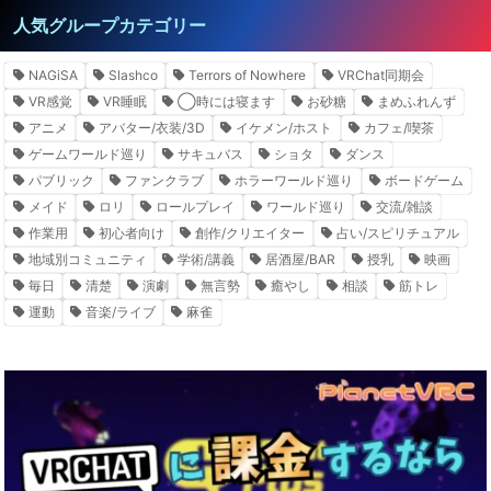
人気グループカテゴリー
NAGiSA
Slashco
Terrors of Nowhere
VRChat同期会
VR感覚
VR睡眠
◯時には寝ます
お砂糖
まめふれんず
アニメ
アバター/衣装/3D
イケメン/ホスト
カフェ/喫茶
ゲームワールド巡り
サキュバス
ショタ
ダンス
パブリック
ファンクラブ
ホラーワールド巡り
ボードゲーム
メイド
ロリ
ロールプレイ
ワールド巡り
交流/雑談
作業用
初心者向け
創作/クリエイター
占い/スピリチュアル
地域別コミュニティ
学術/講義
居酒屋/BAR
授乳
映画
毎日
清楚
演劇
無言勢
癒やし
相談
筋トレ
運動
音楽/ライブ
麻雀