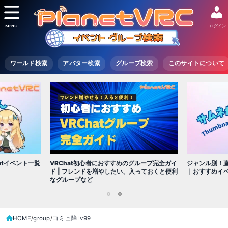
MENU
ログイン
ワールド検索
アバター検索
グループ検索
このサイトについて
VRChat初心者におすすめのグループ完全ガイ
atイベント一覧
ジャンル別！直
ド | フレンドを増やしたい、入っておくと便利
｜おすすめイ
なグループなど
1
2
HOME
group
コミュ障Lv99