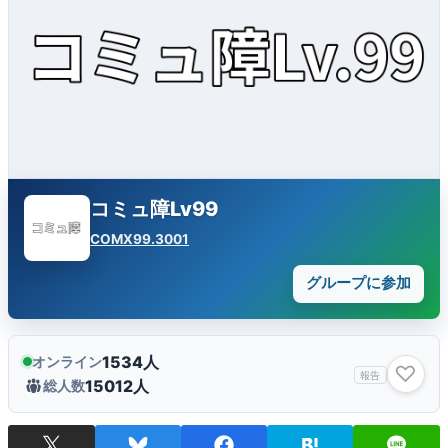
コミュ障Lv99
COMX99.3001
グループに参加
1534人
オンライン
♡
報告
15012人
総人数