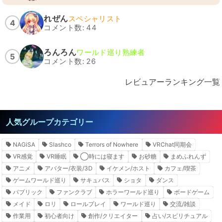
れぜん
スペシャリスト
4
コメント数: 44
ろんろん
ワールド巡り熟練者
5
コメント数: 26
レビュアーランキング一覧
人気グループカテゴリー
NAGiSA
Slashco
Terrors of Nowhere
VRChat同期会
VR感覚
VR睡眠
◯時には寝ます
お砂糖
まめふれんず
アニメ
アバター/衣装/3D
イケメン/ホスト
カフェ/喫茶
ゲームワールド巡り
サキュバス
ショタ
ダンス
パブリック
ファンクラブ
ホラーワールド巡り
ボードゲーム
メイド
ロリ
ロールプレイ
ワールド巡り
交流/雑談
作業用
初心者向け
創作/クリエイター
占い/スピリチュアル