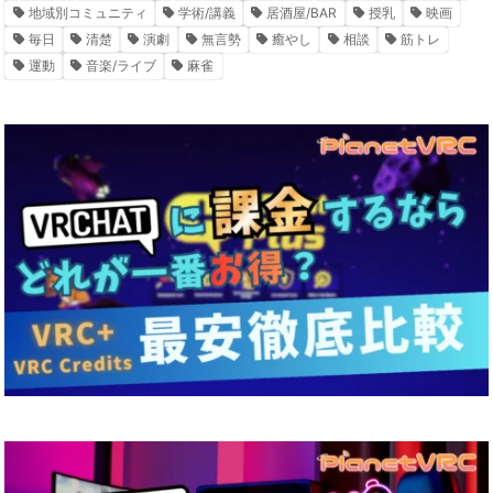
地域別コミュニティ
学術/講義
居酒屋/BAR
授乳
映画
毎日
清楚
演劇
無言勢
癒やし
相談
筋トレ
運動
音楽/ライブ
麻雀