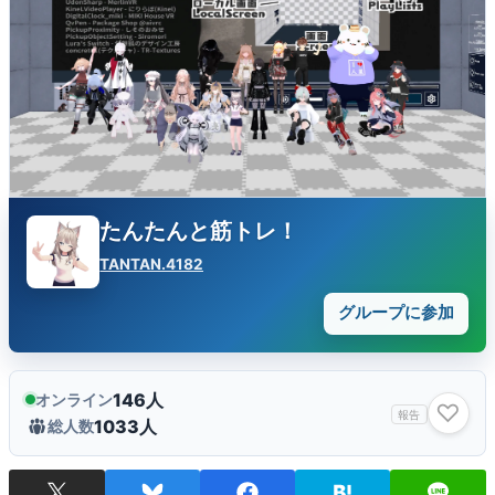
たんたんと筋トレ！
TANTAN.4182
グループに参加
146人
オンライン
♡
報告
1033人
総人数