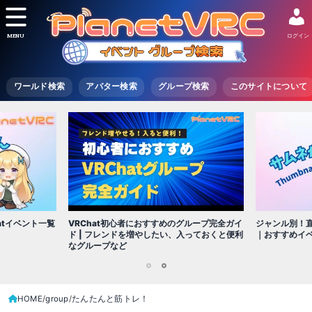
MENU
ログイン
ワールド検索
アバター検索
グループ検索
このサイトについて
VRChat初心者におすすめのグループ完全ガイ
atイベント一覧
ジャンル別！直
ド | フレンドを増やしたい、入っておくと便利
｜おすすめイ
なグループなど
1
2
HOME
group
たんたんと筋トレ！