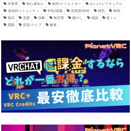
作業用
初心者向け
創作/クリエイター
占い/スピリチュアル
地域別コミュニティ
学術/講義
居酒屋/BAR
授乳
映画
毎日
清楚
演劇
無言勢
癒やし
相談
筋トレ
運動
音楽/ライブ
麻雀