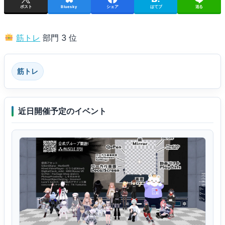
ポスト
Bluesky
シェア
はてブ
送る
筋トレ
部門 3 位
筋トレ
近日開催予定のイベント