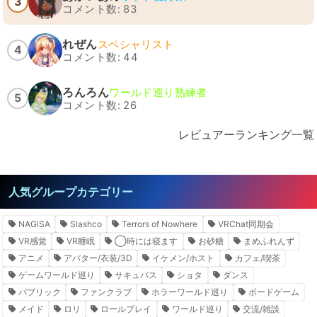
3
コメント数: 83
れぜん
スペシャリスト
4
コメント数: 44
ろんろん
ワールド巡り熟練者
5
コメント数: 26
レビュアーランキング一覧
人気グループカテゴリー
NAGiSA
Slashco
Terrors of Nowhere
VRChat同期会
VR感覚
VR睡眠
◯時には寝ます
お砂糖
まめふれんず
アニメ
アバター/衣装/3D
イケメン/ホスト
カフェ/喫茶
ゲームワールド巡り
サキュバス
ショタ
ダンス
パブリック
ファンクラブ
ホラーワールド巡り
ボードゲーム
メイド
ロリ
ロールプレイ
ワールド巡り
交流/雑談