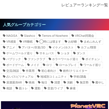
レビュアーランキング一覧
人気グループカテゴリー
NAGiSA
Slashco
Terrors of Nowhere
VRChat同期会
VR感覚
VR睡眠
◯時には寝ます
お砂糖
まめふれんず
アニメ
アバター/衣装/3D
イケメン/ホスト
カフェ/喫茶
ゲームワールド巡り
サキュバス
ショタ
ダンス
パブリック
ファンクラブ
ホラーワールド巡り
ボイチェン
ボードゲーム
メイド
ロリ
ロールプレイ
ワールド巡り
交流/雑談
作業用
初心者向け
創作/クリエイター
占い/スピリチュアル
地域別コミュニティ
学術/講義
居酒屋/BAR
映画
毎日
清楚
演劇
無言勢
癒やし
相談
筋トレ
運動
音楽/ライブ
麻雀