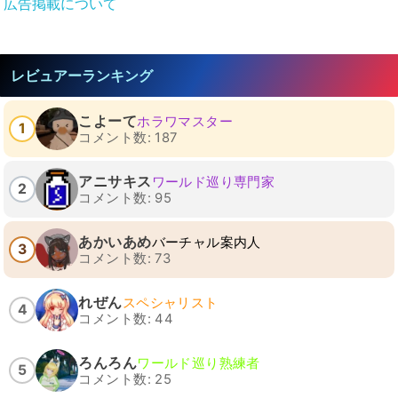
広告掲載について
レビュアーランキング
こよーて
ホラワマスター
1
コメント数: 187
アニサキス
ワールド巡り専門家
2
コメント数: 95
あかいあめ
バーチャル案内人
3
コメント数: 73
れぜん
スペシャリスト
4
コメント数: 44
ろんろん
ワールド巡り熟練者
5
コメント数: 25