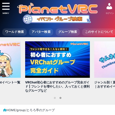
MENU
ログイン
ワールド検索
アバター検索
グループ検索
このサイトについて
VRChat初心者におすすめのグループ完全ガイ
atイベント一覧
ジャンル別！直
ド | フレンドを増やしたい、入っておくと便利
｜おすすめイ
なグループなど
1
2
HOME
group
とろろ亭のグループ