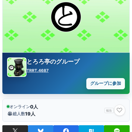
とろろ亭のグループ
TRRT.4687
グループに参加
0人
オンライン
♡
報告
19人
総人数