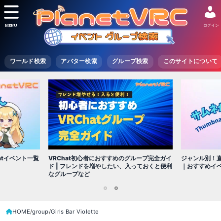
MENU
ログイン
ワールド検索
アバター検索
グループ検索
このサイトについて
VRChat初心者におすすめのグループ完全ガイ
atイベント一覧
ジャンル別！直
ド | フレンドを増やしたい、入っておくと便利
｜おすすめイ
なグループなど
1
2
HOME
group
Girls Bar Violette