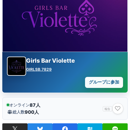
Girls Bar Violette
GIRLSB.7829
グループに参加
87人
オンライン
♡
報告
900人
総人数