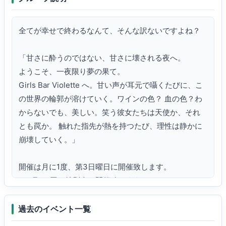
全てが幸せで終わるなんて、そんな訳ないですよね？

「甘さに酔うのではない、甘さに壊される夜へ。

ようこそ、一夜限り夢の果て。

Girls Bar Violette へ。甘い声が耳元で囁くたびに、こ
の世界の輪郭が溶けていく。ワインの色？ 血の色？わ
からないでも、美しい。笑う彼女たちは天使か、それ
とも罠か。 触れた指先が熱を持つたび、理性は静かに
崩壊していく。」

開催は月に1度、第3日曜日に開催致します。

3ヶ月に1回は特別会を開催致します。

Group＋にて開場となります。

過去のイベント一覧
・「Girls Bar Violette」のGroupに参加 。
