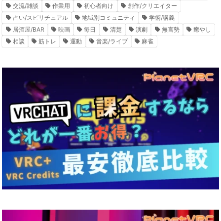
交流/雑談
作業用
初心者向け
創作/クリエイター
占い/スピリチュアル
地域別コミュニティ
学術/講義
居酒屋/BAR
映画
毎日
清楚
演劇
無言勢
癒やし
相談
筋トレ
運動
音楽/ライブ
麻雀