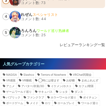
3
コメント数: 73
れぜん
スペシャリスト
4
コメント数: 44
ろんろん
ワールド巡り熟練者
5
コメント数: 25
レビュアーランキング一覧
人気グループカテゴリー
NAGiSA
Slashco
Terrors of Nowhere
VRChat同期会
VR感覚
VR睡眠
◯時には寝ます
お砂糖
まめふれんず
アニメ
アバター/衣装/3D
イケメン/ホスト
カフェ/喫茶
ゲームワールド巡り
サキュバス
ショタ
ダンス
パブリック
ファンクラブ
ホラーワールド巡り
ボイチェン
ボードゲーム
メイド
ロリ
ロールプレイ
ワールド巡り