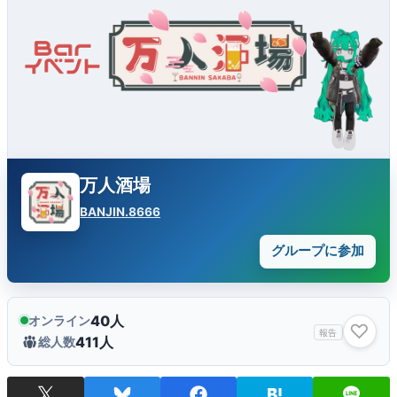
万人酒場
BANJIN.8666
グループに参加
40人
オンライン
♡
報告
411人
総人数