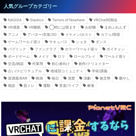
人気グループカテゴリー
NAGiSA
Slashco
Terrors of Nowhere
VRChat同期会
VR感覚
VR睡眠
◯時には寝ます
お砂糖
まめふれんず
アニメ
アバター/衣装/3D
イケメン/ホスト
カフェ/喫茶
ゲームワールド巡り
サキュバス
ショタ
ダンス
パブリック
ファンクラブ
ホラーワールド巡り
ボイチェン
ボードゲーム
メイド
ロリ
ロールプレイ
ワールド巡り
交流/雑談
作業用
初心者向け
創作/クリエイター
占い/スピリチュアル
地域別コミュニティ
学術/講義
居酒屋/BAR
映画
毎日
清楚
演劇
無言勢
癒やし
相談
筋トレ
運動
音楽/ライブ
麻雀