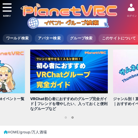
MENU
ログイン
ワールド検索
アバター検索
グループ検索
このサイトについて
VRChat初心者におすすめのグループ完全ガイ
atイベント一覧
ジャンル別！直
ド | フレンドを増やしたい、入っておくと便利
｜おすすめイ
なグループなど
1
2
HOME
group
万人酒場