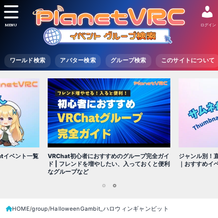
MENU
ログイン
ワールド検索
アバター検索
グループ検索
このサイトについて
VRChat初心者におすすめのグループ完全ガイ
atイベント一覧
ジャンル別！直
ド | フレンドを増やしたい、入っておくと便利
｜おすすめイ
なグループなど
1
2
HOME
group
HalloweenGambit_ハロウィンギャンビット