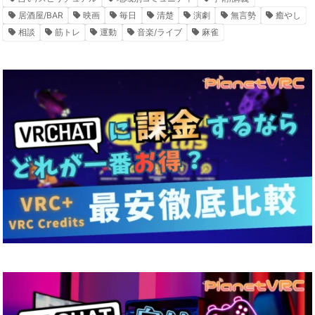
居酒屋/BAR
映画
毎日
清楚
演劇
無言勢
癒やし
相談
筋トレ
運動
音楽/ライブ
麻雀