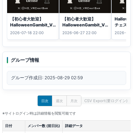
グループとXにて、随時情報を発信しておりますのでフ
【初心者大歓迎】
【初心者大歓迎】
Hallowe
ォローして頂けますと幸いです。

HalloweenGambit_VR
HalloweenGambit_VR
チェスイ
チェスイベント
チェスイベント
2026-07-18 22:00
2026-06-27 22:00
2026-06-
また、チェスの詳しいルールが分からなくても大丈夫
です

スタッフがルール説明致しますのでお気軽にご来店下
グループ情報
さい！

EN

グループ作成日: 2025-08-29 02:59
Play chess‚ socialize‚ and enjoy drinks with our 
pumpkin knight at the VRChat chess bar event

＃HalloweenGambitChessBar

CSV Export(要ログイン)
日次
週次
月次
※サイトログイン時は詳細情報を閲覧可能です
Every 1st and 3rd Friday of the month

22˸00 0˸00 （JST）

日付
メンバー数 (前日比)
詳細データ