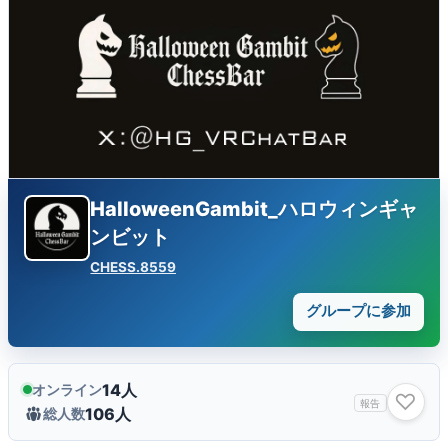
HalloweenGambit_ハロウィンギャ
ンビット
CHESS.8559
グループに参加
14人
オンライン
♡
報告
106人
総人数