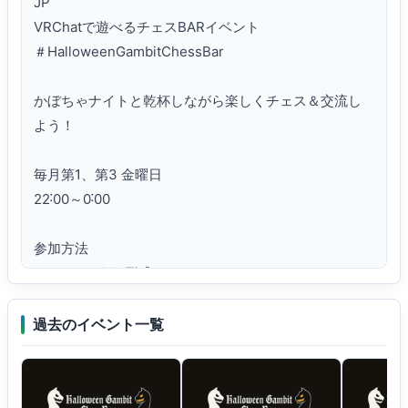
JP

VRChatで遊べるチェスBARイベント

＃HalloweenGambitChessBar

かぼちゃナイトと乾杯しながら楽しくチェス＆交流し
よう！

毎月第1、第3 金曜日 

22˸00～0˸00

参加方法

Group＋にjoin形式

（途中参加・退室

デスクトップ・VR）

過去のイベント一覧
https˸⁄⁄vrchat․com⁄home⁄group⁄grp_fec1f324-7cd1-
4e8a-aef3-9ff82e6a595b
