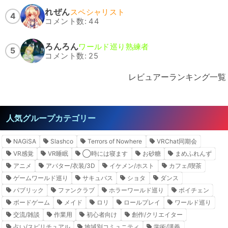
れぜん
スペシャリスト
4
コメント数: 44
ろんろん
ワールド巡り熟練者
5
コメント数: 25
レビュアーランキング一覧
人気グループカテゴリー
NAGiSA
Slashco
Terrors of Nowhere
VRChat同期会
VR感覚
VR睡眠
◯時には寝ます
お砂糖
まめふれんず
アニメ
アバター/衣装/3D
イケメン/ホスト
カフェ/喫茶
ゲームワールド巡り
サキュバス
ショタ
ダンス
パブリック
ファンクラブ
ホラーワールド巡り
ボイチェン
ボードゲーム
メイド
ロリ
ロールプレイ
ワールド巡り
交流/雑談
作業用
初心者向け
創作/クリエイター
占い/スピリチュアル
地域別コミュニティ
学術/講義