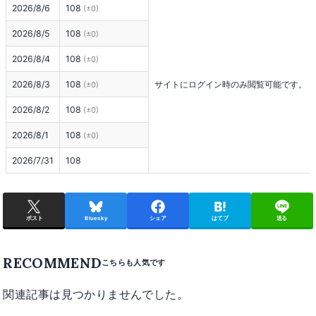
2026/8/6
108
(±0)
How to Join

2026/8/5
108
(±0)
Join via Group＋ instance

（Late join ⁄ leaving anytime OK

2026/8/4
108
(±0)
Desktop ⁄ VR users welcome）

2026/8/3
108
サイトにログイン時のみ閲覧可能です。
(±0)
2026/8/2
108
(±0)
VRChat Group Page

2026/8/1
108
(±0)
We regularly post updates and event information on 
2026/7/31
108
our VRChat group and X （Twitter）‚ so wed be 
happy if you follow usǃ

ポスト
Bluesky
シェア
はてブ
送る
Even if you dont fully know the rules of chess‚ no 
worries 

RECOMMEND
Our staff will gladly explain the rules‚ so feel free to 
stop by and enjoy the atmosphereǃ
関連記事は見つかりませんでした。