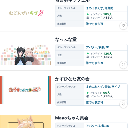
無言勢キプフェル
グループジャンル
まめふれんず, 無言勢
185人
オンライン
人数
1,485人
メンバー
参加状態
誰でも参加可
♡
なっふな堂
グループジャンル
アバター/衣装/3D
120人
オンライン
人数
1,462人
メンバー
参加状態
誰でも参加可
♡
かすひなた友の会
グループジャンル
まめふれんず, 音楽/ライブ
66人
オンライン
人数
1,290人
メンバー
参加状態
誰でも参加可
♡
Mayoちゃん集会
グループジャンル
アバター/衣装/3D