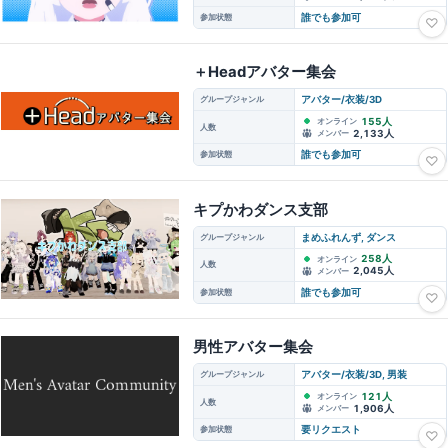
参加状態
誰でも参加可
♡
＋Headアバター集会
グループジャンル
アバター/衣装/3D
155人
オンライン
人数
2,133人
メンバー
参加状態
誰でも参加可
♡
キプかわダンス支部
グループジャンル
まめふれんず, ダンス
258人
オンライン
人数
2,045人
メンバー
参加状態
誰でも参加可
♡
男性アバター集会
グループジャンル
アバター/衣装/3D, 男装
121人
オンライン
人数
1,906人
メンバー
参加状態
要リクエスト
♡