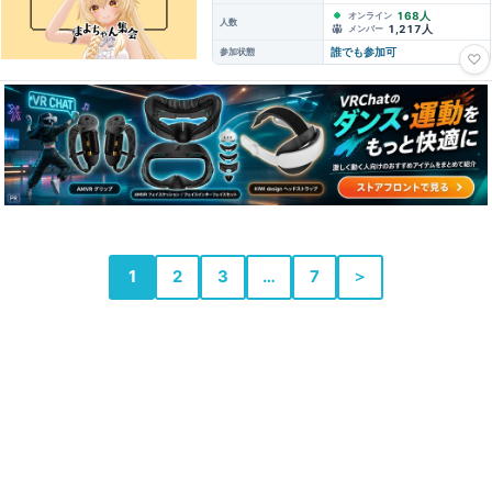
168人
オンライン
人数
1,217人
メンバー
参加状態
誰でも参加可
♡
1
2
3
…
7
＞