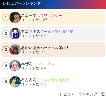
レビュアーランキング
こよーて
ホラワマスター
1
コメント数: 187
アニサキス
ワールド巡り専門家
2
コメント数: 95
あかいあめ
バーチャル案内人
3
コメント数: 75
れぜん
スペシャリスト
4
コメント数: 44
ろんろん
ワールド巡り熟練者
5
コメント数: 25
レビュアーランキング一覧