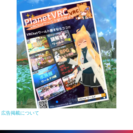
広告掲載について