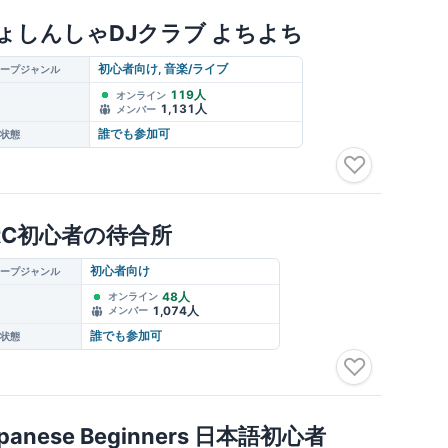
ょしんしゃDJクラブ よちよち
初心者向け, 音楽/ライブ
ープジャンル
119人
オンライン
1,131人
メンバー
誰でも参加可
状態
♡
RC初心者の待合所
初心者向け
ープジャンル
48人
オンライン
1,074人
メンバー
誰でも参加可
状態
♡
panese Beginners 日本語初心者