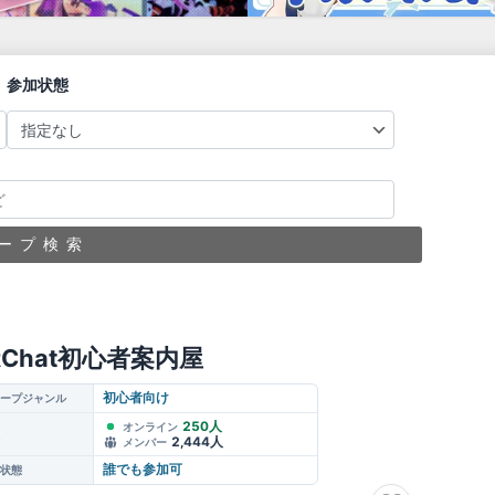
参加状態
ープ検索
RChat初心者案内屋
初心者向け
ープジャンル
250人
オンライン
2,444人
メンバー
誰でも参加可
状態