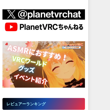
レビュアーランキング