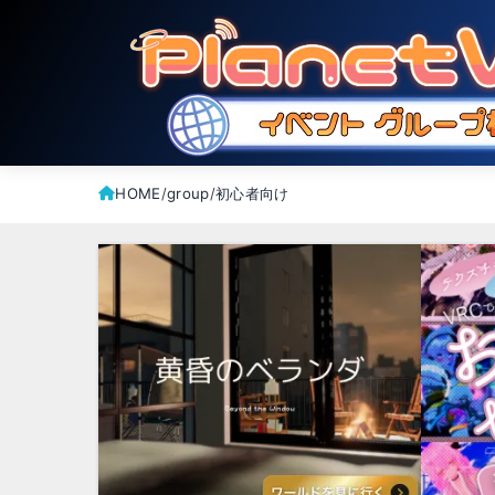
HOME
group
初心者向け