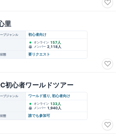
♡
心里
初心者向け
ープジャンル
157人
オンライン
2,118人
メンバー
要リクエスト
状態
♡
RC初心者ワールドツアー
ワールド巡り, 初心者向け
ープジャンル
133人
オンライン
1,940人
メンバー
誰でも参加可
状態
♡