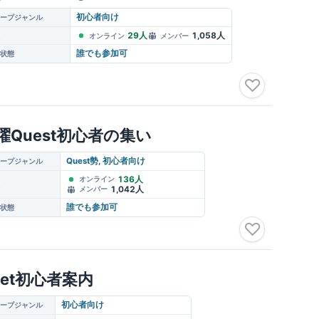
初心者向け
ープジャンル
29人
1,058人
オンライン
メンバー
誰でも参加可
状態
♡
曜Quest初心者の集い
Quest勢, 初心者向け
ープジャンル
136人
オンライン
1,042人
メンバー
誰でも参加可
状態
♡
ket初心者案内
初心者向け
ープジャンル