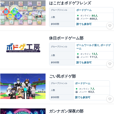
はこだまボドゲフレンズ
グループジャンル
ボードゲーム
80人
オンライン
人数
400人
メンバー
参加状態
誰でも参加可
♡
休日ボードゲーム部
ゲームワールド巡り, ボードゲ
グループジャンル
ーム
13人
オンライン
人数
111人
メンバー
参加状態
誰でも参加可
♡
ごい民ボドゲ部
グループジャンル
ボードゲーム
7人
オンライン
人数
63人
メンバー
参加状態
誰でも参加可
♡
ガンナガン深夜の部