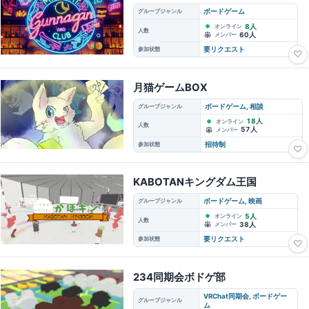
グループジャンル
ボードゲーム
8人
オンライン
人数
60人
メンバー
参加状態
要リクエスト
♡
月猫ゲームBOX
グループジャンル
ボードゲーム, 相談
18人
オンライン
人数
57人
メンバー
参加状態
招待制
♡
KABOTANキングダム王国
グループジャンル
ボードゲーム, 映画
5人
オンライン
人数
38人
メンバー
参加状態
要リクエスト
♡
234同期会ボドゲ部
VRChat同期会, ボードゲー
グループジャンル
ム