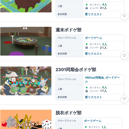
4人
オンライン
人数
31人
メンバー
参加状態
要リクエスト
♡
週末ボドゲ部
グループジャンル
ボードゲーム
2人
オンライン
人数
21人
メンバー
参加状態
要リクエスト
♡
2301同期会ボドゲ部
VRChat同期会, ボードゲー
グループジャンル
ム
0人
オンライン
人数
17人
メンバー
参加状態
要リクエスト
♡
脱衣ボドゲ部
グループジャンル
ボードゲーム
1人
オンライン
人数