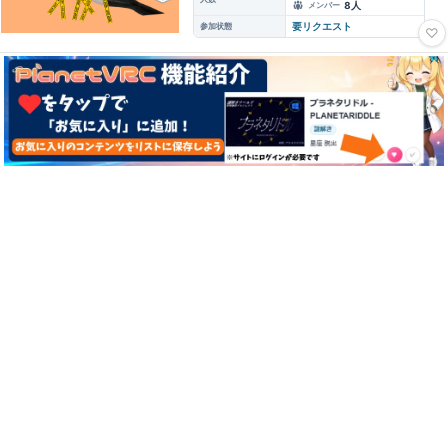
8人
メンバー
参加状態
要リクエスト
♡