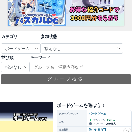
カテゴリ
参加状態
並び順
キーワード
グループ検索
ボードゲームを遊ぼう！
グループジャンル
ボードゲーム
128人
オンライン
人数
1,605人
メンバー
参加状態
誰でも参加可
♡