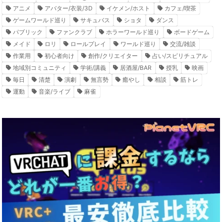
アニメ
アバター/衣装/3D
イケメン/ホスト
カフェ/喫茶
ゲームワールド巡り
サキュバス
ショタ
ダンス
パブリック
ファンクラブ
ホラーワールド巡り
ボードゲーム
メイド
ロリ
ロールプレイ
ワールド巡り
交流/雑談
作業用
初心者向け
創作/クリエイター
占い/スピリチュアル
地域別コミュニティ
学術/講義
居酒屋/BAR
授乳
映画
毎日
清楚
演劇
無言勢
癒やし
相談
筋トレ
運動
音楽/ライブ
麻雀