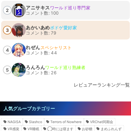
アニサキス
ワールド巡り専門家
2
コメント数: 100
あかいあめ
ボドゲ愛好家
3
コメント数: 79
れぜん
スペシャリスト
4
コメント数: 44
ろんろん
ワールド巡り熟練者
5
コメント数: 26
レビュアーランキング一覧
人気グループカテゴリー
NAGiSA
Slashco
Terrors of Nowhere
VRChat同期会
VR感覚
VR睡眠
◯時には寝ます
お砂糖
まめふれんず