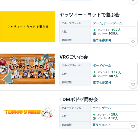
ヤッツィー・ヨットで遊ぶ会
グループジャンル
ゲーム, ボードゲーム
102人
オンライン
人数
938人
メンバー
参加状態
誰でも参加可
♡
VRCごいた会
グループジャンル
ボードゲーム
137人
オンライン
人数
887人
メンバー
参加状態
誰でも参加可
♡
TDMボドゲ同好会
グループジャンル
ボードゲーム
25人
オンライン
人数
432人
メンバー
参加状態
要リクエスト
♡