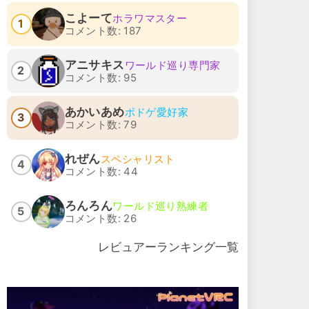
こよーて
ホラワマスター
1
コメント数: 187
アニサキス
ワールド巡り専門家
2
コメント数: 95
あかいあめ
ボドゲ愛好家
3
コメント数: 79
れぜん
スペシャリスト
4
コメント数: 44
ろんろん
ワールド巡り熟練者
5
コメント数: 26
レビュアーランキング一覧