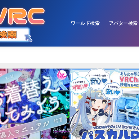
ワールド検索
アバター検索