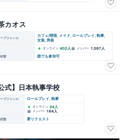
♡
茶カオス
カフェ/喫茶, メイド, ロールプレイ, 執事,
ープジャンル
女装, 男装
402人
1,097人
オンライン
メンバー
誰でも参加可
状態
♡
公式】日本執事学校
ロールプレイ, 執事
ープジャンル
34人
オンライン
164人
メンバー
要リクエスト
状態
♡