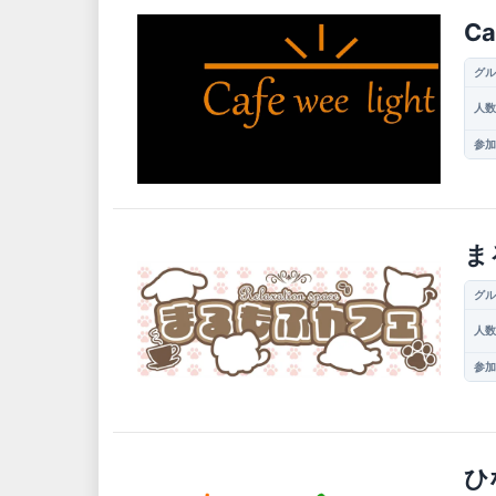
Ca
グル
人数
参加
ま
グル
人数
参加
ひ