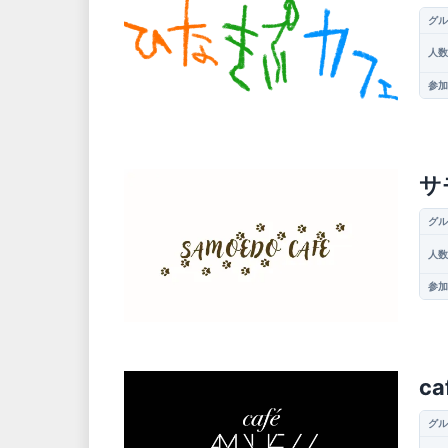
グル
人数
参加
サ
グル
人数
参加
c
グル