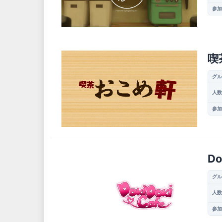
参加
喫
グル
人数
参加
Do
グル
人数
参加