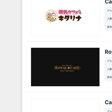
C
グル
人数
参加
Ro
グル
人数
参加
C
グル