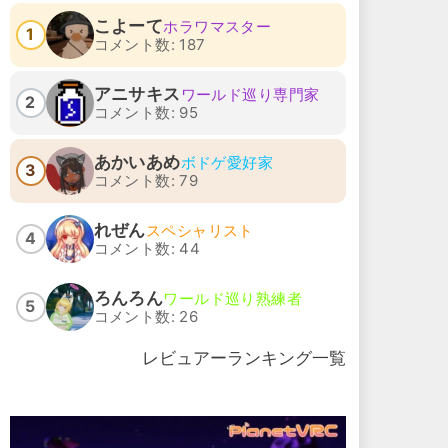
こよーて
ホラワマスター
1
コメント数: 187
アニサキス
ワールド巡り専門家
2
コメント数: 95
あかいあめ
ボドゲ愛好家
3
コメント数: 79
れぜん
スペシャリスト
4
コメント数: 44
ろんろん
ワールド巡り熟練者
5
コメント数: 26
レビュアーランキング一覧