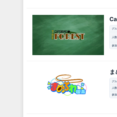
Ca
グル
人数
参加
ま
グル
人数
参加