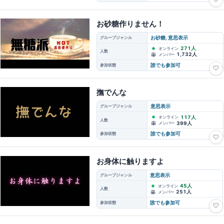
お砂糖作りません！
グループジャンル
お砂糖, 意思表示
271人
オンライン
人数
1,732人
メンバー
参加状態
誰でも参加可
♡
撫でんな
グループジャンル
意思表示
117人
オンライン
人数
399人
メンバー
参加状態
誰でも参加可
♡
お身体に触りますよ
グループジャンル
意思表示
45人
オンライン
人数
251人
メンバー
参加状態
誰でも参加可
♡