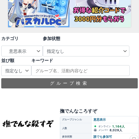
カテゴリ
参加状態
並び順
キーワード
グループ検索
撫でんなころすぞ
グループジャンル
意思表示
1,164人
オンライン
人数
8,029人
メンバー
参加状態
誰でも参加可
♡