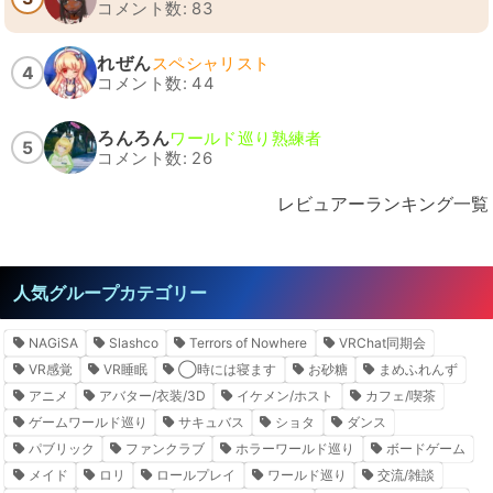
コメント数: 83
れぜん
スペシャリスト
4
コメント数: 44
ろんろん
ワールド巡り熟練者
5
コメント数: 26
レビュアーランキング一覧
人気グループカテゴリー
NAGiSA
Slashco
Terrors of Nowhere
VRChat同期会
VR感覚
VR睡眠
◯時には寝ます
お砂糖
まめふれんず
アニメ
アバター/衣装/3D
イケメン/ホスト
カフェ/喫茶
ゲームワールド巡り
サキュバス
ショタ
ダンス
パブリック
ファンクラブ
ホラーワールド巡り
ボードゲーム
メイド
ロリ
ロールプレイ
ワールド巡り
交流/雑談