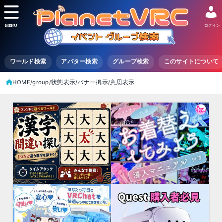
MENU
ログイン
ワールド検索
アバター検索
グループ検索
このサイトについて
HOME
group
状態表示/バナー掲示
意思表示