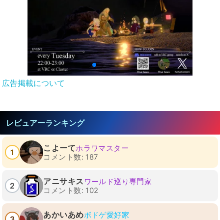
広告掲載について
レビュアーランキング
こよーて
ホラワマスター
1
コメント数: 187
アニサキス
ワールド巡り専門家
2
コメント数: 102
あかいあめ
ボドゲ愛好家
3