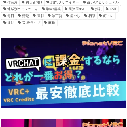
作業用
初心者向け
創作/クリエイター
占い/スピリチュアル
地域別コミュニティ
学術/講義
居酒屋/BAR
授乳
映画
毎日
清楚
演劇
無言勢
癒やし
相談
筋トレ
運動
音楽/ライブ
麻雀