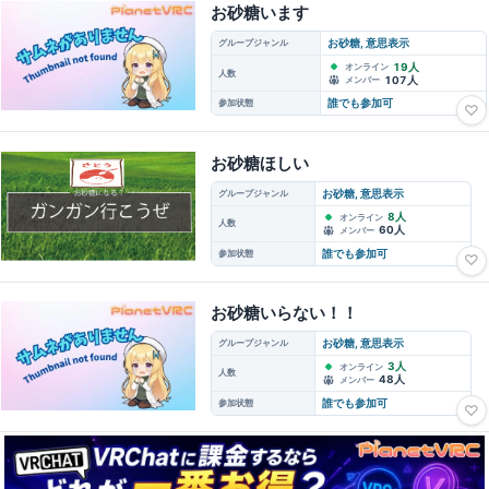
お砂糖います
グループジャンル
お砂糖, 意思表示
19人
オンライン
人数
107人
メンバー
参加状態
誰でも参加可
♡
お砂糖ほしい
グループジャンル
お砂糖, 意思表示
8人
オンライン
人数
60人
メンバー
参加状態
誰でも参加可
♡
お砂糖いらない！！
グループジャンル
お砂糖, 意思表示
3人
オンライン
人数
48人
メンバー
参加状態
誰でも参加可
♡