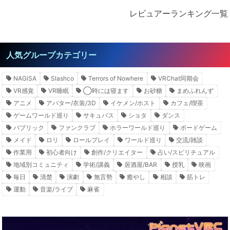
レビュアーランキング一覧
人気グループカテゴリー
NAGiSA
Slashco
Terrors of Nowhere
VRChat同期会
VR感覚
VR睡眠
◯時には寝ます
お砂糖
まめふれんず
アニメ
アバター/衣装/3D
イケメン/ホスト
カフェ/喫茶
ゲームワールド巡り
サキュバス
ショタ
ダンス
パブリック
ファンクラブ
ホラーワールド巡り
ボードゲーム
メイド
ロリ
ロールプレイ
ワールド巡り
交流/雑談
作業用
初心者向け
創作/クリエイター
占い/スピリチュアル
地域別コミュニティ
学術/講義
居酒屋/BAR
授乳
映画
毎日
清楚
演劇
無言勢
癒やし
相談
筋トレ
運動
音楽/ライブ
麻雀