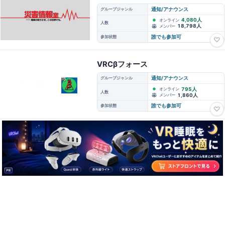
グループジャンル
通知/アナウンス
4,080人
オンライン
人数
18,798人
メンバー
参加状態
誰でも参加可
♡
VRCβフォース
グループジャンル
通知/アナウンス
795人
オンライン
人数
1,860人
メンバー
参加状態
誰でも参加可
♡