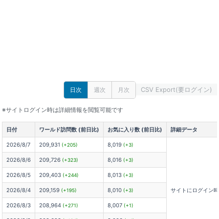
CSV Export(要ログイン)
日次
週次
月次
※サイトログイン時は詳細情報を閲覧可能です
日付
ワールド訪問数 (前日比)
お気に入り数 (前日比)
詳細データ
2026/8/7
209,931
8,019
(+205)
(+3)
2026/8/6
209,726
8,016
(+323)
(+3)
2026/8/5
209,403
8,013
(+244)
(+3)
2026/8/4
209,159
8,010
サイトにログイン
(+195)
(+3)
2026/8/3
208,964
8,007
(+271)
(+1)