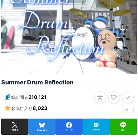
Summer Drum Reflection
☆
♡
✓
210,121
総訪問者
8,023
お気に入り
報告
ポスト
Bluesky
シェア
はてブ
送る