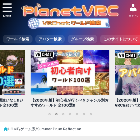
MENU
ログイン
ワールド検索
アバター検索
グループ検索
このサイトについて
【2026年版
きジャンル別お
【2026年版】初心者必見!!無料で使える
世界を味わえ
VRChatアバター（アバターワールド紹介）
1
2
3
4
5
6
7
HOME
ゲーム系
Summer Drum Reflection