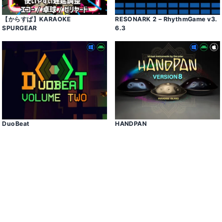
【からすぱ】KARAOKE
RESONARK 2 – RhythmGame v3․
SPURGEAR
6․3
DuoBeat
HANDPAN