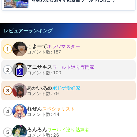
を味わえるおすすめ景観ワールドに行こう
レビュアーランキング
こよーて
ホラワマスター
1
コメント数: 187
アニサキス
ワールド巡り専門家
2
コメント数: 100
あかいあめ
ボドゲ愛好家
3
コメント数: 79
れぜん
スペシャリスト
4
コメント数: 44
ろんろん
ワールド巡り熟練者
5
コメント数: 26