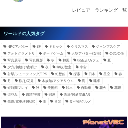
レビュアーランキング一覧
ワールドの人気タグ
NPCアバター
SF
ギミック
クリスマス
ジャンプスケア
フォトグラメトリ
ボードゲーム
人型アバター(女性)
公式/公認
写真展示
写真撮影
冬
和風
喫茶店/カフェ
夏
夕方/朝焼け/夜明け
夜
学校/教室
宇宙
射撃/シューティング/FPS
幻想的
探索
日本
星空
春
月
桜/お花見
水族館/アクアリウム
海
睡眠
短時間プレイ
秋
美術館
脱出
自動車
花火
花畑
街並み
遺跡/廃墟
部屋
酒場/居酒屋/BAR
鉄道/電車/列車/駅
雨
音楽
食べ物/グルメ