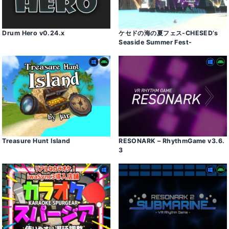
Drum Hero v0․24․x
ケセドの海の夏フェス-CHESED’s
Seaside Summer Fest-
Treasure Hunt Island
RESONARK – RhythmGame v3․6․
3