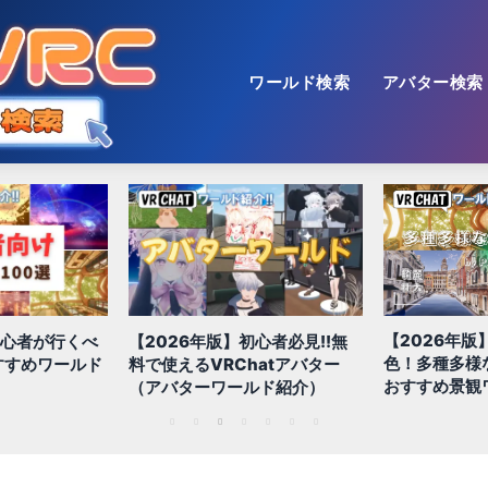
ワールド検索
アバター検索
【2026年版
初心者が行くべ
【2026年版】初心者必見!!無
色！多種多様
すすめワールド
料で使えるVRChatアバター
おすすめ景観
（アバターワールド紹介）
1
2
3
4
5
6
7