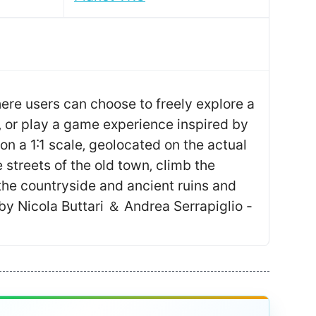
ere users can choose to freely explore a
‚ or play a game experience inspired by
 on a 1˸1 scale‚ geolocated on the actual
e streets of the old town‚ climb the
 the countryside and ancient ruins and
 by Nicola Buttari ＆ Andrea Serrapiglio -