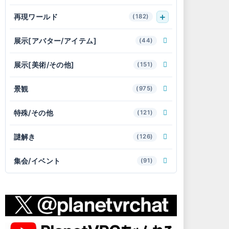
再現ワールド
(182)
展示[アバター/アイテム]
(44)
展示[美術/その他]
(151)
景観
(975)
特殊/その他
(121)
謎解き
(126)
集会/イベント
(91)