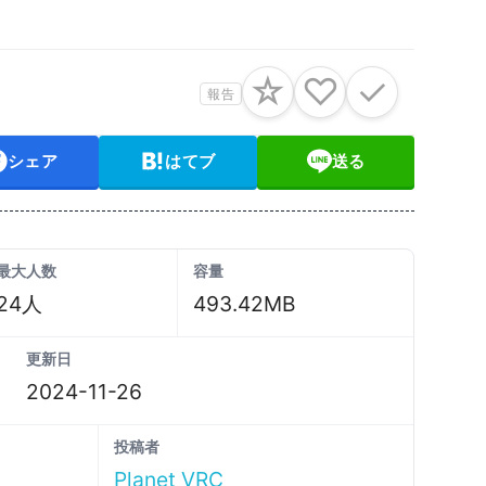
☆
♡
✓
報告
シェア
はてブ
送る
最大人数
容量
24人
493.42MB
更新日
2024-11-26
投稿者
Planet VRC