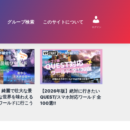
グループ検索
このサイトについて
ログイン
】綺麗で壮大な景
【2026年版】絶対に行きたい
【2026年
な世界を味わえる
QUEST/スマホ対応ワールド 全
すめ!! 謎
ワールドに行こう
100選!!