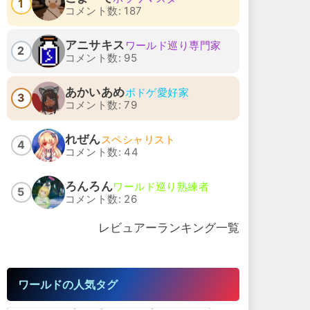
1
コメント数: 187
アニサキス
ワールド巡り専門家
2
コメント数: 95
あかいあめ
ボドゲ愛好家
3
コメント数: 79
れぜん
スペシャリスト
4
コメント数: 44
ろんろん
ワールド巡り熟練者
5
コメント数: 26
レビュアーランキング一覧
ワールドの人気タグ