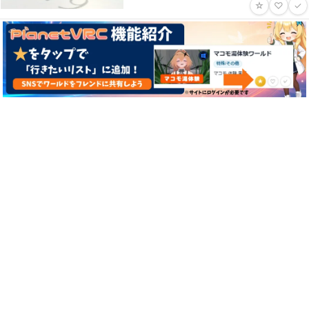
☆
♡
✓