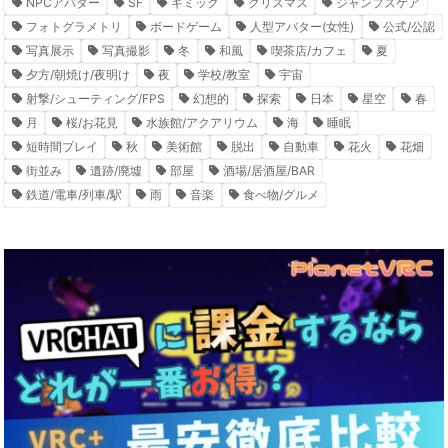
NPCアバター
SF
ギミック
クリスマス
ジャンプスケア
フォトグラメトリ
ボードゲーム
人型アバター(女性)
公式/公認
写真展示
写真撮影
冬
和風
喫茶店/カフェ
夏
夕方/朝焼け/夜明け
夜
学校/教室
宇宙
射撃/シューティング/FPS
幻想的
探索
日本
星空
春
月
桜/お花見
水族館/アクアリウム
海
睡眠
短時間プレイ
秋
美術館
脱出
自動車
花火
花畑
街並み
遺跡/廃墟
部屋
酒場/居酒屋/BAR
鉄道/電車/列車/駅
雨
音楽
食べ物/グルメ