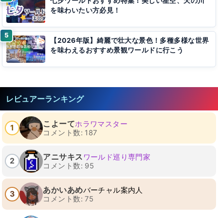
七夕ワールドおすすめ特集！美しい星空、天の川
を味わいたい方必見！
【2026年版】綺麗で壮大な景色！多種多様な世界
を味わえるおすすめ景観ワールドに行こう
レビュアーランキング
こよーて
ホラワマスター
1
コメント数: 187
アニサキス
ワールド巡り専門家
2
コメント数: 95
あかいあめ
バーチャル案内人
3
コメント数: 75