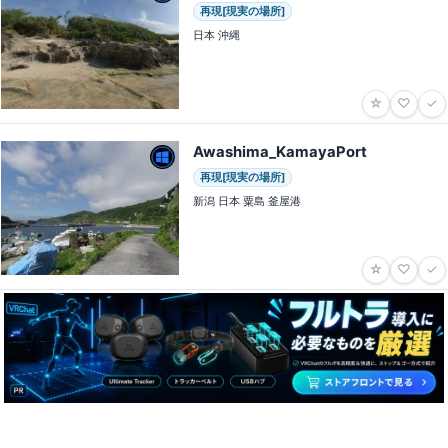
再現[現実の場所]
日本 沖縄
☆
♡
✓
Awashima_KamayaPort
再現[現実の場所]
新潟 日本 粟島 釜屋港
☆
♡
✓