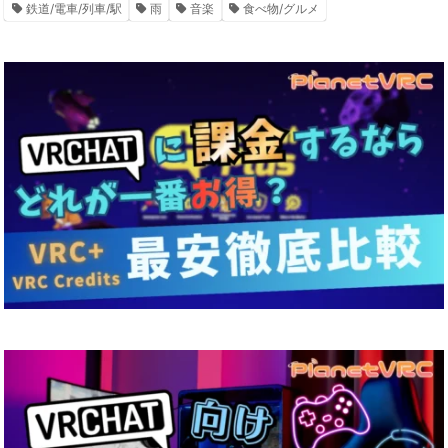
鉄道/電車/列車/駅
雨
音楽
食べ物/グルメ