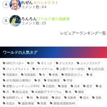
れぜん
スペシャリスト
4
コメント数: 44
ろんろん
ワールド巡り熟練者
5
コメント数: 25
レビュアーランキング一覧
ワールドの人気タグ
NPCアバター
SF
ギミック
クリスマス
ジャンプスケア
フォトグラメトリ
ボードゲーム
人型アバター(女性)
公式/公認
写真展示
写真撮影
冬
和風
喫茶店/カフェ
夏
夕方/朝焼け/夜明け
夜
学校/教室
宇宙
射撃/シューティング/FPS
幻想的
探索
日本
星空
春
月
桜/お花見
水族館/アクアリウム
海
睡眠
短時間プレイ
秋
美術館
脱出
自動車
花火
花畑
街並み
遺跡/廃墟
部屋
酒場/居酒屋/BAR