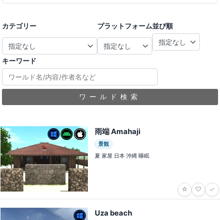
カテゴリー
プラットフォーム
並び順
キーワード
ワールド検索
雨端 Amahaji
景観
夏 家屋 日本 沖縄 睡眠
☆
♡
✓
Uza beach