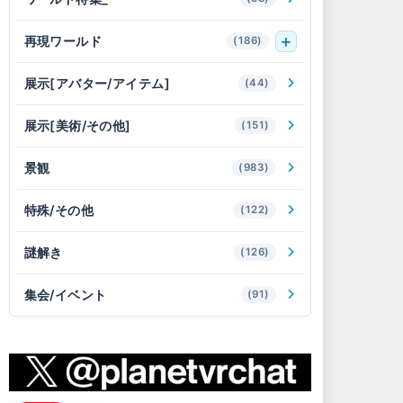
再現ワールド
(186)
展示[アバター/アイテム]
(44)
展示[美術/その他]
(151)
景観
(983)
特殊/その他
(122)
謎解き
(126)
集会/イベント
(91)