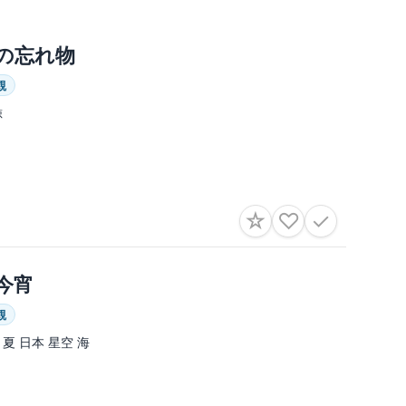
の忘れ物
観
鯨
☆
♡
✓
今宵
観
 夏 日本 星空 海