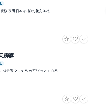
観
 夜桜 夜間 日本 春 桜/お花見 神社
☆
♡
✓
天霹靂
観
メ背景風 クジラ 島 絵画/イラスト 自然
☆
♡
✓