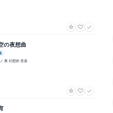
☆
♡
✓
空の夜想曲
観
ノ 夜 幻想的 音楽
☆
♡
✓
宵