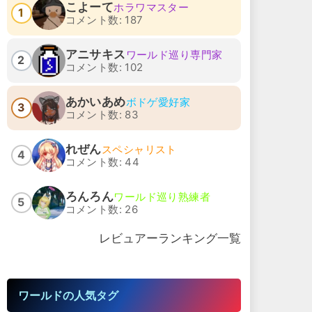
こよーて
ホラワマスター
1
コメント数: 187
アニサキス
ワールド巡り専門家
2
コメント数: 102
あかいあめ
ボドゲ愛好家
3
コメント数: 83
れぜん
スペシャリスト
4
コメント数: 44
ろんろん
ワールド巡り熟練者
5
コメント数: 26
レビュアーランキング一覧
ワールドの人気タグ