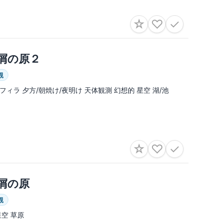
☆
♡
✓
屑の原２
観
フィラ 夕方/朝焼け/夜明け 天体観測 幻想的 星空 湖/池
☆
♡
✓
屑の原
観
星空 草原