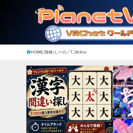
HOME
投稿
しーの／T_Shiino