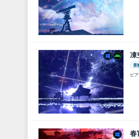
凍
景
ピア
春