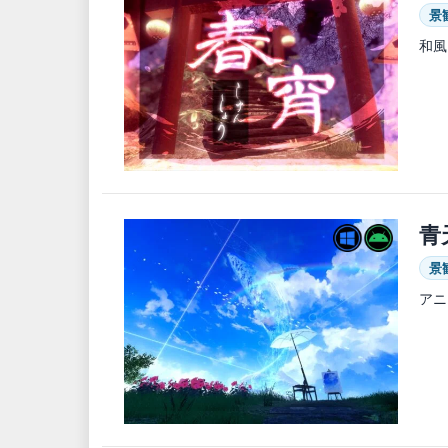
景
和風
青
景
アニ