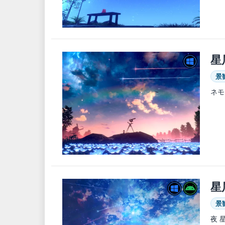
星
景
ネモ
星
景
夜 