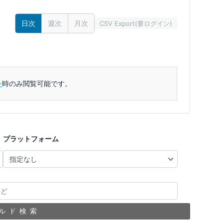
日次
週次
月次
CSV Export(要ログイン)
ン
時のみ閲覧可能です。
プラットフォーム
ルド検索