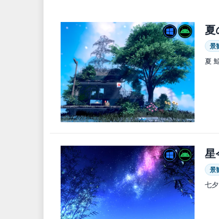
夏
景
夏 
星
景
七夕