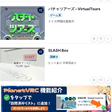
バチャツアーズ – VirtualTours
ゲーム系
クイズ/問題出題形式
☆
♡
✓
SLASH Box
謎解き
ヒントあり 日本語あり
☆
♡
✓