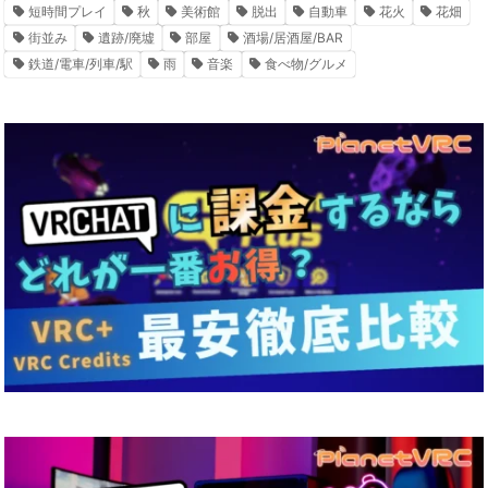
短時間プレイ
秋
美術館
脱出
自動車
花火
花畑
街並み
遺跡/廃墟
部屋
酒場/居酒屋/BAR
鉄道/電車/列車/駅
雨
音楽
食べ物/グルメ