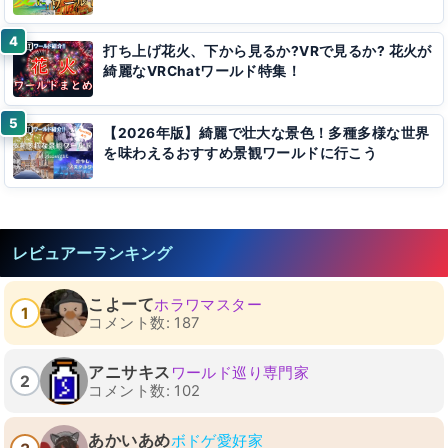
打ち上げ花火、下から見るか?VRで見るか? 花火が
綺麗なVRChatワールド特集！
【2026年版】綺麗で壮大な景色！多種多様な世界
を味わえるおすすめ景観ワールドに行こう
レビュアーランキング
こよーて
ホラワマスター
1
コメント数: 187
アニサキス
ワールド巡り専門家
2
コメント数: 102
あかいあめ
ボドゲ愛好家