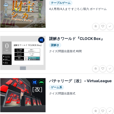
テーブルゲーム
4人専用/4人まで すごろく/双六 ボードゲーム
☆
♡
✓
謎解きワールド『CLOCK Box』
謎解き
クイズ/問題出題形式 時間
☆
♡
✓
バチャリーグ［改］ – VirtuaLeague
ゲーム系
クイズ/問題出題形式
☆
♡
✓