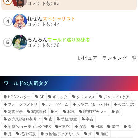
3
コメント数: 83
れぜん
スペシャリスト
4
コメント数: 44
ろんろん
ワールド巡り熟練者
5
コメント数: 26
レビュアーランキング一覧
ワールドの人気タグ
NPCアバター
SF
ギミック
クリスマス
ジャンプスケア
フォトグラメトリ
ボードゲーム
人型アバター(女性)
公式/公認
写真展示
写真撮影
冬
和風
喫茶店/カフェ
夏
夕方/朝焼け/夜明け
夜
学校/教室
宇宙
射撃/シューティング/FPS
幻想的
探索
日本
星空
春
月
桜/お花見
水族館/アクアリウム
海
睡眠