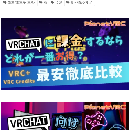
鉄道/電車/列車/駅
雨
音楽
食べ物/グルメ