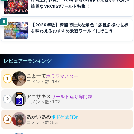
打ち上げ花火、下から見るか?VRで見るか? 花火が
綺麗なVRChatワールド特集！
【2026年版】綺麗で壮大な景色！多種多様な世界
を味わえるおすすめ景観ワールドに行こう
レビュアーランキング
こよーて
ホラワマスター
1
コメント数: 187
アニサキス
ワールド巡り専門家
2
コメント数: 102
あかいあめ
ボドゲ愛好家
3
コメント数: 83