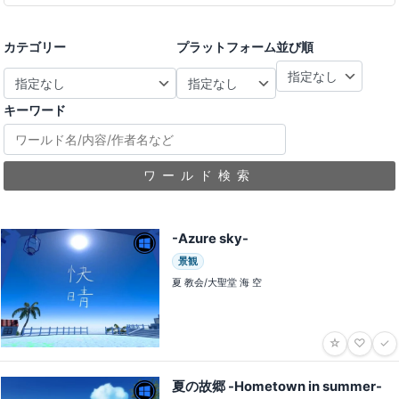
カテゴリー
プラットフォーム
並び順
キーワード
ワールド検索
-Azure sky-
景観
夏 教会/大聖堂 海 空
☆
♡
✓
夏の故郷 -Hometown in summer-