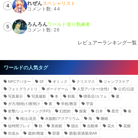
れぜん
スペシャリスト
4
コメント数: 44
ろんろん
ワールド巡り熟練者
5
コメント数: 26
レビュアーランキング一覧
ワールドの人気タグ
NPCアバター
SF
ギミック
クリスマス
ジャンプスケア
フォトグラメトリ
ボードゲーム
人型アバター(女性)
公式/公認
写真展示
写真撮影
冬
和風
喫茶店/カフェ
夏
夕方/朝焼け/夜明け
夜
学校/教室
宇宙
射撃/シューティング/FPS
幻想的
探索
日本
星空
春
月
桜/お花見
水族館/アクアリウム
海
睡眠
短時間プレイ
秋
美術館
脱出
自動車
花火
花畑
街並み
遺跡/廃墟
部屋
酒場/居酒屋/BAR