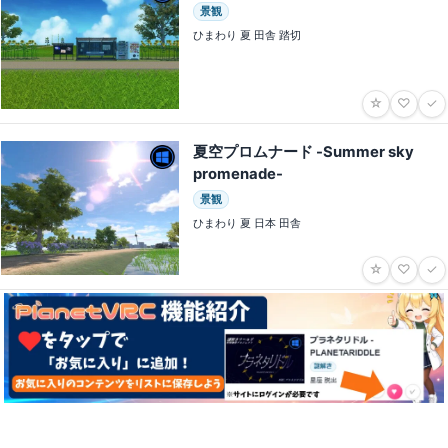
景観
ひまわり 夏 田舎 踏切
☆
♡
✓
夏空プロムナード -Summer sky
promenade-
景観
ひまわり 夏 日本 田舎
☆
♡
✓