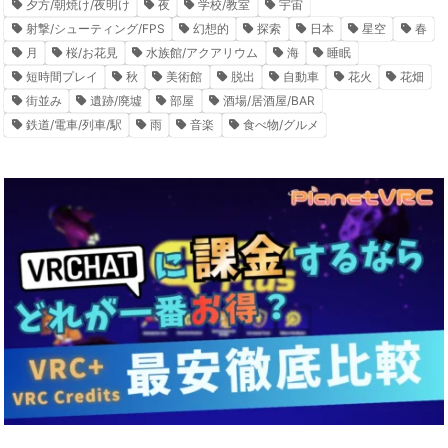
夕方/朝焼け/夜明け
夜
学校/教室
宇宙
射撃/シューティング/FPS
幻想的
探索
日本
星空
春
月
桜/お花見
水族館/アクアリウム
海
睡眠
短時間プレイ
秋
美術館
脱出
自動車
花火
花畑
街並み
遺跡/廃墟
部屋
酒場/居酒屋/BAR
鉄道/電車/列車/駅
雨
音楽
食べ物/グルメ