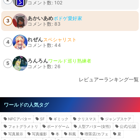
コメント数: 102
あかいあめ
ボドゲ愛好家
3
コメント数: 83
れぜん
スペシャリスト
4
コメント数: 44
ろんろん
ワールド巡り熟練者
5
コメント数: 26
レビュアーランキング一覧
ワールドの人気タグ
NPCアバター
SF
ギミック
クリスマス
ジャンプスケア
フォトグラメトリ
ボードゲーム
人型アバター(女性)
公式/公認
写真展示
写真撮影
冬
和風
喫茶店/カフェ
夏