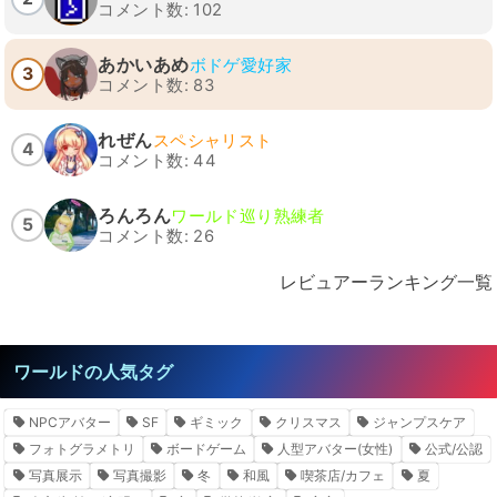
コメント数: 102
あかいあめ
ボドゲ愛好家
3
コメント数: 83
れぜん
スペシャリスト
4
コメント数: 44
ろんろん
ワールド巡り熟練者
5
コメント数: 26
レビュアーランキング一覧
ワールドの人気タグ
NPCアバター
SF
ギミック
クリスマス
ジャンプスケア
フォトグラメトリ
ボードゲーム
人型アバター(女性)
公式/公認
写真展示
写真撮影
冬
和風
喫茶店/カフェ
夏