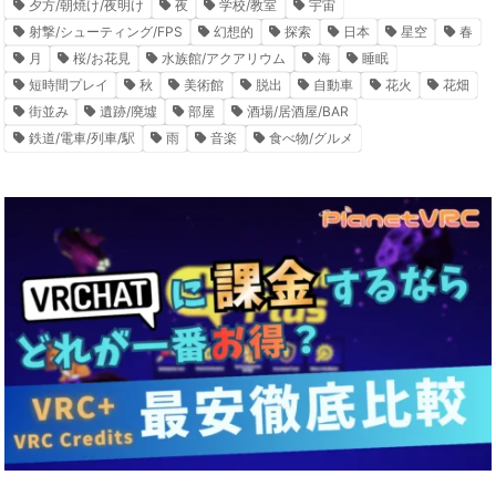
夕方/朝焼け/夜明け
夜
学校/教室
宇宙
射撃/シューティング/FPS
幻想的
探索
日本
星空
春
月
桜/お花見
水族館/アクアリウム
海
睡眠
短時間プレイ
秋
美術館
脱出
自動車
花火
花畑
街並み
遺跡/廃墟
部屋
酒場/居酒屋/BAR
鉄道/電車/列車/駅
雨
音楽
食べ物/グルメ