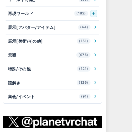
再現ワールド
(182)
展示[アバター/アイテム]
(44)
展示[美術/その他]
(151)
景観
(975)
特殊/その他
(121)
謎解き
(126)
集会/イベント
(91)