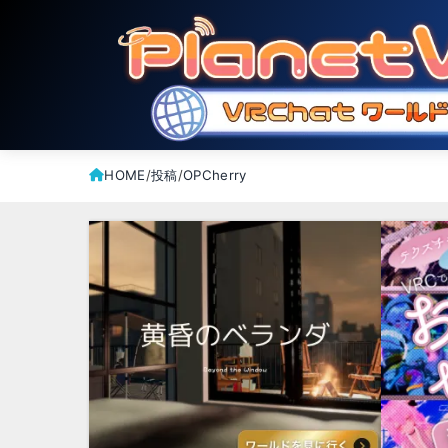
HOME
投稿
OPCherry