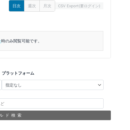
日次
週次
月次
CSV Export(要ログイン)
ン
時のみ閲覧可能です。
プラットフォーム
ルド検索