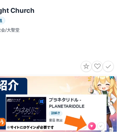
ght Church
観
教会/大聖堂
☆
♡
✓