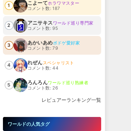
こよーて
ホラワマスター
1
コメント数: 187
アニサキス
ワールド巡り専門家
2
コメント数: 95
あかいあめ
ボドゲ愛好家
3
コメント数: 79
れぜん
スペシャリスト
4
コメント数: 44
ろんろん
ワールド巡り熟練者
5
コメント数: 26
レビュアーランキング一覧
ワールドの人気タグ