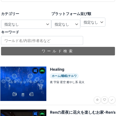
カテゴリー
プラットフォーム
並び順
キーワード
ワールド検索
Healing
ホーム/睡眠/チルワ
夜 宇宙 星空 癒やし系 花火
☆
♡
✓
Renの星夜に花火を楽しむお家-Ren’s