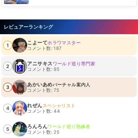
レビュアーランキング
こよーて
ホラワマスター
1
コメント数: 187
アニサキス
ワールド巡り専門家
2
コメント数: 95
あかいあめ
バーチャル案内人
3
コメント数: 75
れぜん
スペシャリスト
4
コメント数: 44
ろんろん
ワールド巡り熟練者
5
コメント数: 25