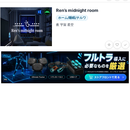
Ren’s midnight room
ホーム/睡眠/チルワ
夜 宇宙 星空
☆
♡
✓