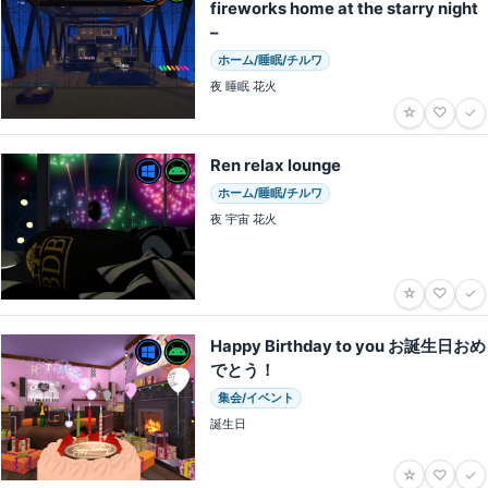
fireworks home at the starry night
–
ホーム/睡眠/チルワ
夜 睡眠 花火
☆
♡
✓
Ren relax lounge
ホーム/睡眠/チルワ
夜 宇宙 花火
☆
♡
✓
Happy Birthday to you お誕生日おめ
でとう！
集会/イベント
誕生日
☆
♡
✓