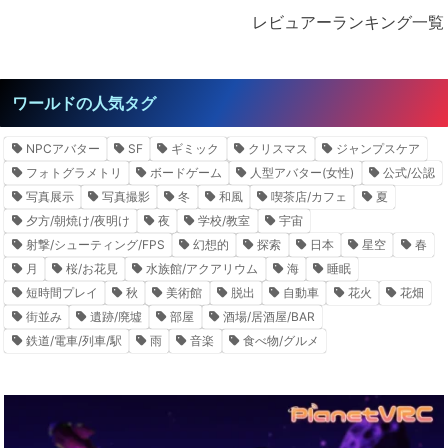
レビュアーランキング一覧
ワールドの人気タグ
NPCアバター
SF
ギミック
クリスマス
ジャンプスケア
フォトグラメトリ
ボードゲーム
人型アバター(女性)
公式/公認
写真展示
写真撮影
冬
和風
喫茶店/カフェ
夏
夕方/朝焼け/夜明け
夜
学校/教室
宇宙
射撃/シューティング/FPS
幻想的
探索
日本
星空
春
月
桜/お花見
水族館/アクアリウム
海
睡眠
短時間プレイ
秋
美術館
脱出
自動車
花火
花畑
街並み
遺跡/廃墟
部屋
酒場/居酒屋/BAR
鉄道/電車/列車/駅
雨
音楽
食べ物/グルメ