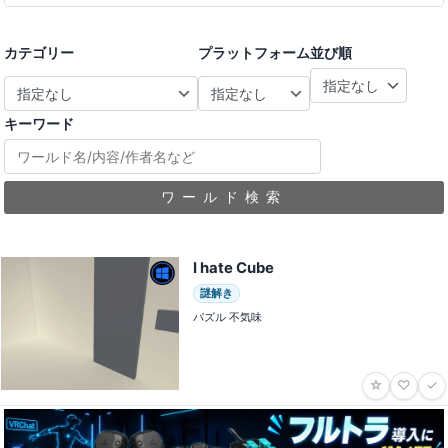
カテゴリー
プラットフォーム
並び順
キーワード
ワールド検索
I hate Cube
謎解き
パズル 不気味
☆
♡
✓