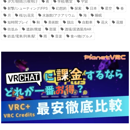
夕方/朝焼け/夜明け
夜
学校/教室
宇宙
射撃/シューティング/FPS
幻想的
探索
日本
星空
春
月
桜/お花見
水族館/アクアリウム
海
睡眠
短時間プレイ
秋
美術館
脱出
自動車
花火
花畑
街並み
遺跡/廃墟
部屋
酒場/居酒屋/BAR
鉄道/電車/列車/駅
雨
音楽
食べ物/グルメ