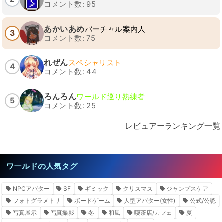
コメント数: 95
あかいあめ
バーチャル案内人
3
コメント数: 75
れぜん
スペシャリスト
4
コメント数: 44
ろんろん
ワールド巡り熟練者
5
コメント数: 25
レビュアーランキング一覧
ワールドの人気タグ
NPCアバター
SF
ギミック
クリスマス
ジャンプスケア
フォトグラメトリ
ボードゲーム
人型アバター(女性)
公式/公認
写真展示
写真撮影
冬
和風
喫茶店/カフェ
夏