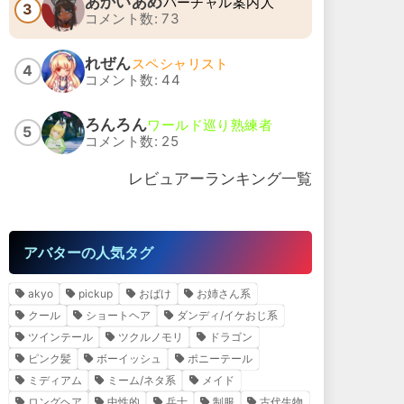
あかいあめ
バーチャル案内人
3
コメント数: 73
れぜん
スペシャリスト
4
コメント数: 44
ろんろん
ワールド巡り熟練者
5
コメント数: 25
レビュアーランキング一覧
アバターの人気タグ
akyo
pickup
おばけ
お姉さん系
クール
ショートヘア
ダンディ/イケおじ系
ツインテール
ツクルノモリ
ドラゴン
ピンク髪
ボーイッシュ
ポニーテール
ミディアム
ミーム/ネタ系
メイド
ロングヘア
中性的
兵士
制服
古代生物