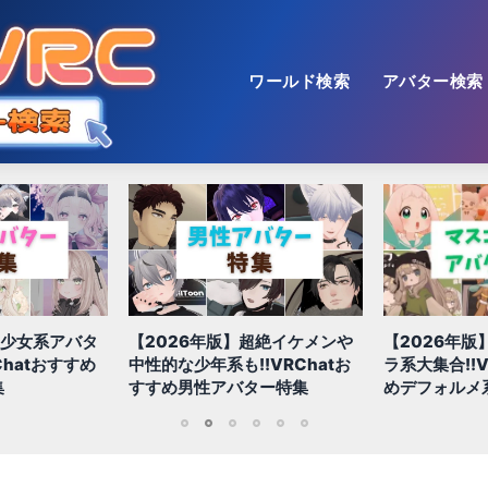
ワールド検索
アバター検索
美少女系アバタ
【2026年版】超絶イケメンや
【2026年版
Chatおすすめ
中性的な少年系も!!VRChatお
ラ系大集合!!V
集
すすめ男性アバター特集
めデフォルメ
1
2
3
4
5
6