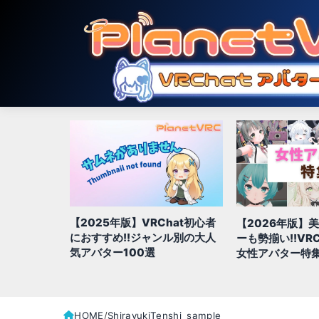
【2025年版】VRChat初心者
1年間の人気
【2026年版】
におすすめ!!ジャンル別の大人
ル別
ーも勢揃い!!VR
気アバター100選
ターランキン
女性アバター特
HOME
ShirayukiTenshi_sample