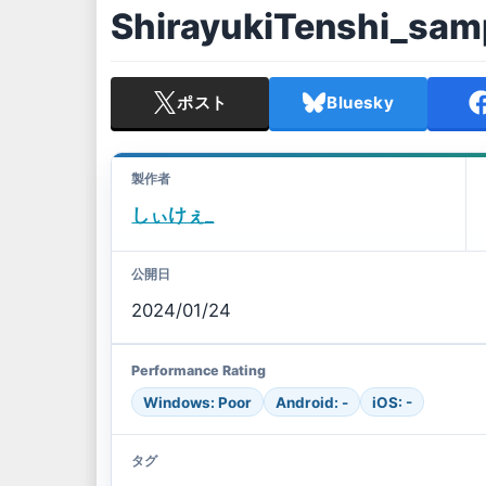
ShirayukiTenshi_sam
ポスト
Bluesky
製作者
しぃけぇ_
公開日
2024/01/24
Performance Rating
Windows: Poor
Android: -
iOS: -
タグ