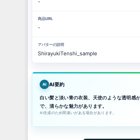
-
商品URL
-
アバターの説明
ShirayukiTenshi_sample
AI要約
AI
白い髪と淡い青の衣装、天使のような透明感
で、清らかな魅力があります。
AI生成のため間違いがある場合があります。