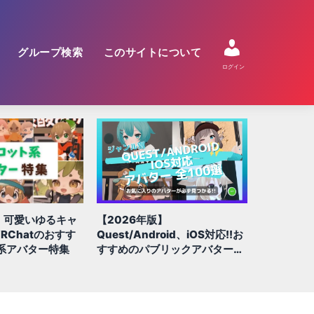
グループ検索
このサイトについて
ログイン
【2026年版】
【2026
】可愛いゆるキャ
Quest/Android、iOS対応!!お
アバターは
RChatのおすす
すすめのパブリックアバター全
VRCha
系アバター特集
100選
グ