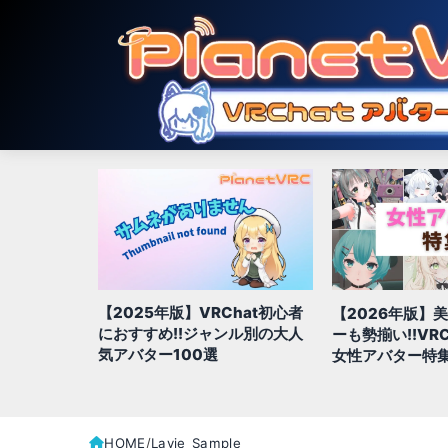
【2025年版】VRChat初心者
1年間の人気
【2026年版】
におすすめ!!ジャンル別の大人
ル別
ーも勢揃い!!VR
気アバター100選
ターランキン
女性アバター特
HOME
Lavie_Sample