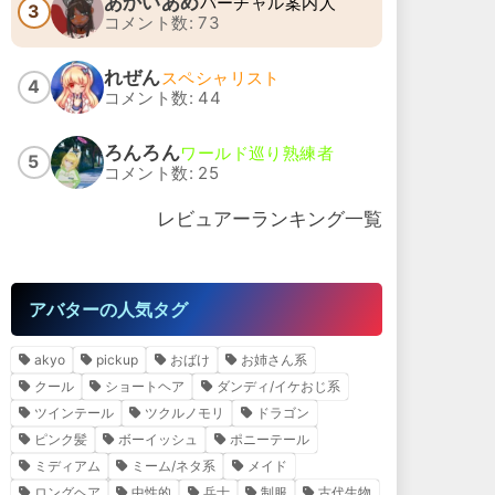
あかいあめ
バーチャル案内人
3
コメント数: 73
れぜん
スペシャリスト
4
コメント数: 44
ろんろん
ワールド巡り熟練者
5
コメント数: 25
レビュアーランキング一覧
アバターの人気タグ
akyo
pickup
おばけ
お姉さん系
クール
ショートヘア
ダンディ/イケおじ系
ツインテール
ツクルノモリ
ドラゴン
ピンク髪
ボーイッシュ
ポニーテール
ミディアム
ミーム/ネタ系
メイド
ロングヘア
中性的
兵士
制服
古代生物