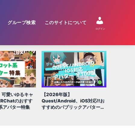
グループ検索
このサイトについて
ログイン
【2026年版】
【2026
】可愛いゆるキャ
Quest/Android、iOS対応!!お
アバターは
RChatのおすす
すすめのパブリックアバター全
VRCha
系アバター特集
100選
グ