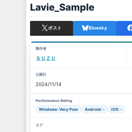
Lavie_Sample
ポスト
Bluesky
製作者
ＳＵＺＵ
公開日
2024/11/14
Performance Rating
Windows: Very Poor
Android: -
iOS: -
タグ