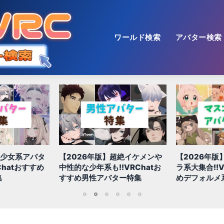
ワールド検索
アバター検索
美少女系アバタ
【2026年版】超絶イケメンや
【2026年版
Chatおすすめ
中性的な少年系も!!VRChatお
ラ系大集合!!V
集
すすめ男性アバター特集
めデフォルメ
1
2
3
4
5
6