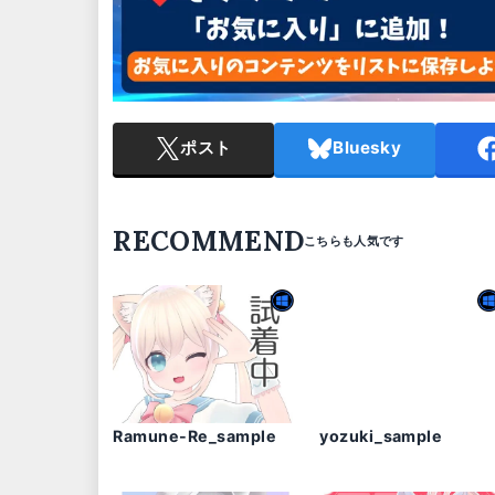
ポスト
Bluesky
RECOMMEND
Ramune-Re_sample
yozuki_sample