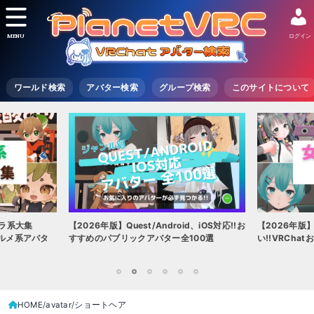
MENU
ログイン
ワールド検索
アバター検索
グループ検索
このサイトについて
【2026年版】Quest/Android、iOS対応!!お
【2026年版
ャラ系大集
すすめのパブリックアバター全100選
い!!VRCh
ォルメ系アバタ
1
2
3
4
5
6
HOME
avatar
ショートヘア