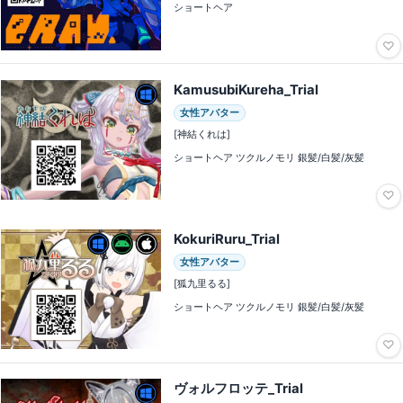
ショートヘア
♡
KamusubiKureha_Trial
女性アバター
[神結くれは]
ショートヘア ツクルノモリ 銀髪/白髪/灰髪
♡
KokuriRuru_Trial
女性アバター
[狐九里るる]
ショートヘア ツクルノモリ 銀髪/白髪/灰髪
♡
ヴォルフロッテ_Trial