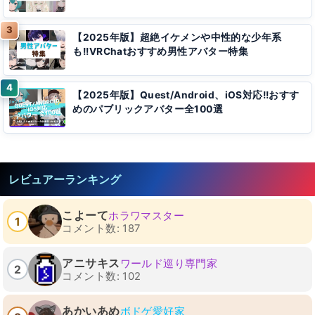
【2025年版】超絶イケメンや中性的な少年系
も!!VRChatおすすめ男性アバター特集
【2025年版】Quest/Android、iOS対応!!おすす
めのパブリックアバター全100選
レビュアーランキング
こよーて
ホラワマスター
1
コメント数: 187
アニサキス
ワールド巡り専門家
2
コメント数: 102
あかいあめ
ボドゲ愛好家