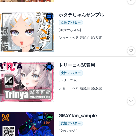
♡
ホタテちゃんサンプル
女性アバター
[ホタテちゃん]
ショートヘア 銀髪/白髪/灰髪
♡
トリーニャ試着用
女性アバター
[トリーニャ]
ショートヘア 銀髪/白髪/灰髪
♡
GRAYtan_sample
女性アバター
[ぐれいたん]