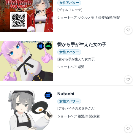
女性アバター
[ヴォルフロッテ]
ショートヘア ツクルノモリ 銀髪/白髪/灰髪
♡
髪から手が生えた女の子
女性アバター
[髪から手が生えた女の子]
ショートヘア 紫髪
♡
Nutachi
女性アバター
[アルバイ子のヌタチさん]
ショートヘア 銀髪/白髪/灰髪
♡