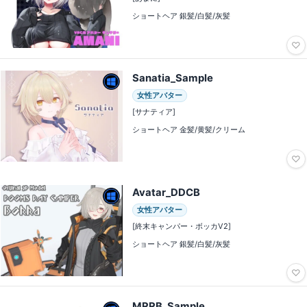
ショートヘア 銀髪/白髪/灰髪
♡
Sanatia_Sample
女性アバター
[サナティア]
ショートヘア 金髪/黄髪/クリーム
♡
Avatar_DDCB
女性アバター
[終末キャンパー・ボッカV2]
ショートヘア 銀髪/白髪/灰髪
♡
MRRB_Sample