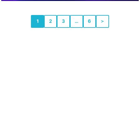
1
2
3
…
6
＞