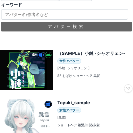
キーワード
アバター検索
（SAMPLE）小縺 -シャオリェン-
女性アバター
[小縺 -シャオリェン-]
SF おばけ ショートヘア 黒髪
♡
Toyuki_sample
女性アバター
[兎雪]
ショートヘア 銀髪/白髪/灰髪