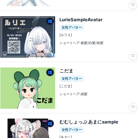
♡
LurieSampleAvatar
女性アバター
[ルリエ]
ショートヘア 銀髪/白髪/灰髪
♡
こだま
女性アバター
[こだま]
ショートヘア 緑髪
♡
むむしょっぷ あまにsample
女性アバター
[あまに]