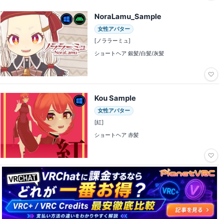
NoraLamu_Sample
女性アバター
[ノララーミュ]
ショートヘア 銀髪/白髪/灰髪
♡
Kou Sample
女性アバター
[紅]
ショートヘア 赤髪
♡