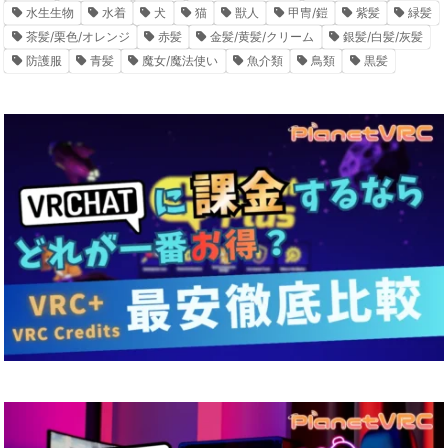
水生生物
水着
犬
猫
獣人
甲冑/鎧
紫髪
緑髪
茶髪/栗色/オレンジ
赤髪
金髪/黄髪/クリーム
銀髪/白髪/灰髪
防護服
青髪
魔女/魔法使い
魚介類
鳥類
黒髪