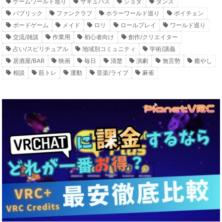
ゲームワールド巡り
サキュバス
ショタ
ダンス
パブリック
ファンクラブ
ホラーワールド巡り
ボイチェン
ボードゲーム
メイド
ロリ
ロールプレイ
ワールド巡り
交流/雑談
作業用
初心者向け
創作/クリエイター
占い/スピリチュアル
地域別コミュニティ
学術/講義
居酒屋/BAR
映画
毎日
清楚
演劇
無言勢
癒やし
相談
筋トレ
運動
音楽/ライブ
麻雀