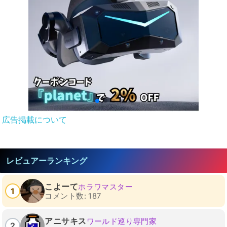
広告掲載について
レビュアーランキング
こよーて
ホラワマスター
1
コメント数: 187
アニサキス
ワールド巡り専門家
2