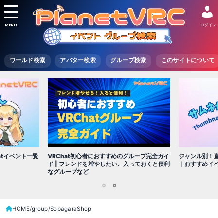
MENU
ログイン
ワールド検索
アバター検索
グループ検索
このサイトについて
VRChat初心者におすすめのグループ完全ガイ
atイベント一覧
ジャンル別！直
ド | フレンドを増やしたい、入っておくと便利
｜おすすめイ
なグループなど
1
2
HOME
group
SobagaraShop