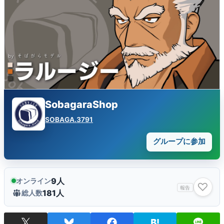
SobagaraShop
SOBAGA.3791
グループに参加
9人
オンライン
♡
報告
181人
総人数