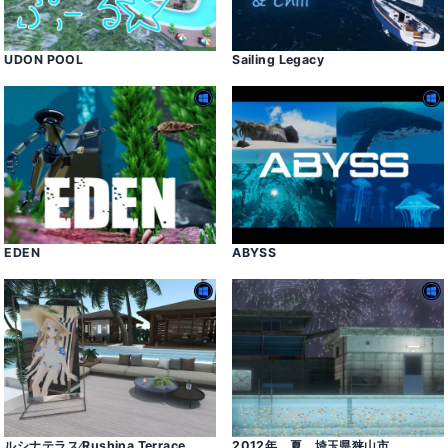
UDON POOL
Sailing Legacy
EDEN
ABYSS
ルシナテラス⁄Rushina Terrace
2012年、夏。埼玉県狭山市