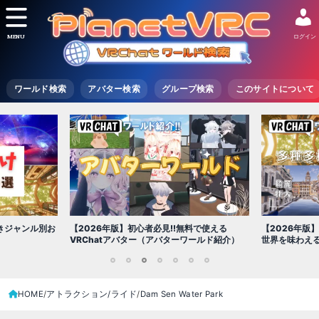
MENU
ログイン
ワールド検索
アバター検索
グループ検索
このサイトについて
【2026年版
きジャンル別お
【2026年版】初心者必見!!無料で使える
世界を味わえ
VRChatアバター（アバターワールド紹介）
1
2
3
4
5
6
7
HOME
アトラクション/ライド
Dam Sen Water Park