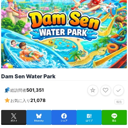
Dam Sen Water Park
☆
♡
✓
501,351
総訪問者
21,078
お気に入り
報告
ポスト
Bluesky
シェア
はてブ
送る