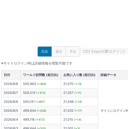
CSV Export(要ログイン)
日次
週次
月次
※サイトログイン時は詳細情報を閲覧可能です
日付
ワールド訪問数 (前日比)
お気に入り数 (前日比)
詳細データ
2026/8/8
500,963
21,070
(+450)
(+13)
2026/8/7
500,513
21,057
(+372)
(+11)
2026/8/6
500,141
21,046
(+497)
(+14)
2026/8/5
499,644
21,032
サイトにログイン
(+528)
(+17)
2026/8/4
499,116
21,015
(+472)
(+14)
2026/8/3
498,644
21,001
(+315)
(+3)