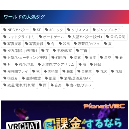
ワールドの人気タグ
NPCアバター
SF
ギミック
クリスマス
ジャンプスケア
フォトグラメトリ
ボードゲーム
人型アバター(女性)
公式/公認
写真展示
写真撮影
冬
和風
喫茶店/カフェ
夏
夕方/朝焼け/夜明け
夜
学校/教室
宇宙
射撃/シューティング/FPS
幻想的
探索
日本
星空
春
月
桜/お花見
水族館/アクアリウム
海
睡眠
短時間プレイ
秋
美術館
脱出
自動車
花火
花畑
街並み
遺跡/廃墟
部屋
酒場/居酒屋/BAR
鉄道/電車/列車/駅
雨
音楽
食べ物/グルメ