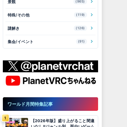
景観
(965)
特殊/その他
(119)
謎解き
(126)
集会/イベント
(91)
ワールド月間特集記事
【2026年版】盛り上がること間違
いなし!!ジャンル別、面白いゲーム