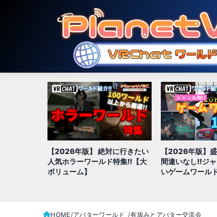
【2026年版】 絶対に行きたい
【2026年版】
hatでおす
人気ホラーワールド特集!!【大
間違いなし!!ジ
ド20選
ボリューム】
いゲームワールド
HOME
アバターワールド_
有坂みとアバター交流会