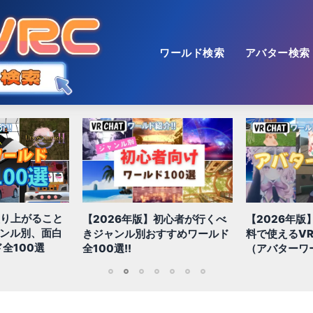
ワールド検索
アバター検索
盛り上がること
【2026年版】初心者が行くべ
【2026年版
ャンル別、面白
きジャンル別おすすめワールド
料で使えるVR
全100選
全100選!!
（アバターワ
1
2
3
4
5
6
7