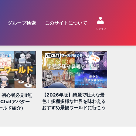
グループ検索
このサイトについて
ログイン
【2026年版】綺麗で壮大な景
】初心者必見!!無
【2026
色！多種多様な世界を味わえる
Chatアバター
QUEST/
おすすめ景観ワールドに行こう
ールド紹介）
100選!!