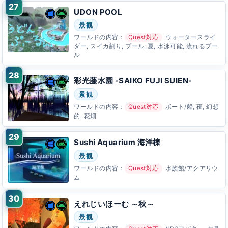
UDON POOL
景観
ワールドの内容：
Quest対応
ウォータースライ
ダー, スイカ割り, プール, 夏, 水泳可能, 流れるプー
ル
彩光藤水園 -SAIKO FUJI SUIEN-
景観
ワールドの内容：
Quest対応
ボート/船, 夜, 幻想
的, 花畑
Sushi Aquarium 海洋棟
景観
ワールドの内容：
Quest対応
水族館/アクアリウ
ム
えれじいほーむ ～秋～
景観