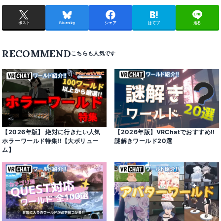
ポスト
Bluesky
シェア
はてブ
送る
RECOMMEND
【2026年版】 絶対に行きたい人気
【2026年版】VRChatでおすすめ!!
ホラーワールド特集!!【大ボリュー
謎解きワールド20選
ム】