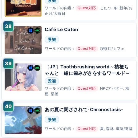
景観
ワールドの内容：
Quest対応
こたつ, 冬, 新年/お
正月/大晦日
Café Le Coton
景観
ワールドの内容：
Quest対応
喫茶店/カフェ
［JP］Toothbrushing world～桔梗ち
ゃんと一緒に歯みがきをするワールド～
景観
ワールドの内容：
Quest対応
NPCアバター, 桔
梗, 部屋
あの夏に閉ざされて-Chronostasis-
景観
ワールドの内容：
Quest対応
夏, 森林, 遺跡/廃墟