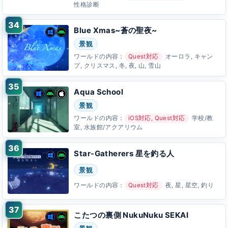
性格診断
Blue Xmas~蒼の聖夜~
景観
ワールドの内容：
Quest対応
オーロラ, キャン
プ, クリスマス, 冬, 夜, 山, 雪山
Aqua School
景観
ワールドの内容：
iOS対応, Quest対応
学校/教
室, 水族館/アクアリウム
Star-Gatherers 星を釣る人
景観
ワールドの内容：
Quest対応
夜, 星, 星空, 釣り
こたつの裏側 NukuNuku SEKAI