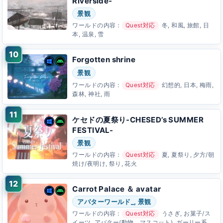
Riverside-
景観
ワールドの内容：
Quest対応
冬, 和風, 旅館, 日
本, 温泉, 雪
Forgotten shrine
景観
ワールドの内容：
Quest対応
幻想的, 日本, 梅雨,
森林, 神社, 雨
ケセドの夏祭り-CHESED’s SUMMER
FESTIVAL-
景観
ワールドの内容：
Quest対応
夏, 夏祭り, 夕方/朝
焼け/夜明け, 祭り, 花火
Carrot Palace ＆ avatar
アバターワールド_, 景観
ワールドの内容：
Quest対応
うさぎ, お菓子/ス
イーツ, アバター(動物、マスコット), ガーリー系,