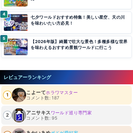
七夕ワールドおすすめ特集！美しい星空、天の川
を味わいたい方必見！
【2026年版】綺麗で壮大な景色！多種多様な世界
を味わえるおすすめ景観ワールドに行こう
レビュアーランキング
こよーて
ホラワマスター
1
コメント数: 187
アニサキス
ワールド巡り専門家
2
コメント数: 95
あかいあめ
ボドゲ愛好家