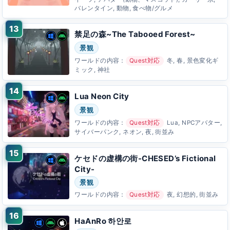
バレンタイン, 動物, 食べ物/グルメ
禁足の森~The Tabooed Forest~
景観
ワールドの内容：
Quest対応
冬, 春, 景色変化ギ
ミック, 神社
Lua Neon City
景観
ワールドの内容：
Quest対応
Lua, NPCアバター,
サイバーパンク, ネオン, 夜, 街並み
ケセドの虚構の街-CHESED’s Fictional
City-
景観
ワールドの内容：
Quest対応
夜, 幻想的, 街並み
HaAnRo 하안로