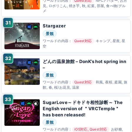
ワールドの内容：
Quest対応
NPCアバター, お月
見, ロポリこん, 焼き芋, 秋, 紅葉, 部屋, 食べ物/グル
メ
Stargazer
景観
ワールドの内容：
Quest対応
キャンプ, 星座, 星
空
どんの温泉旅館 – DonK’s hot spring inn
–
景観
ワールドの内容：
Quest対応
和風, 夜桜, 庭園, 旅
館, 春, 桜/お花見, 温泉
SugarLove～ドキドキ相性診断～ The
English version of ＂VRCTemple＂
has been releasedǃ
景観
ワールドの内容：
iOS対応, Quest対応
お砂糖,