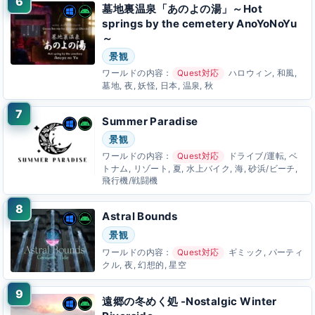
墓地裏温泉「あのよの湯」～Hot
springs by the cemetery AnoYoNoYu
～
景観
ワールドの内容：
Quest対応
ハロウィン, 和風,
墓地, 夜, 妖怪, 日本, 温泉, 秋
Summer Paradise
景観
ワールドの内容：
Quest対応
ドライブ/運転, ベ
トナム, リゾート, 夏, 水上バイク, 海, 砂浜/ビーチ,
飛行機/戦闘機
Astral Bounds
景観
ワールドの内容：
Quest対応
ギミック, パーティ
クル, 夜, 幻想的, 星空
遠郷の冬めく処 -Nostalgic Winter