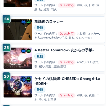
ワールドの内容：
Quest対応
和風, 夜, 日本, 温
泉, 秋, 紅葉, 花火
放課後のロッカー
景観
ワールドの内容：
Quest対応
お砂糖, ロッカー,
夕方/朝焼け/夜明け, 学校/教室, 狭いワールド_
A Better Tomorrow-友からの手紙-
景観
ワールドの内容：
Quest対応
ADV/ノベル形式,
春, 桜/お花見, 遺跡/廃墟
ケセドの桃源郷-CHESED’s Shangri-La
-EDEN-
景観
ワールドの内容：
Quest対応
和風, 夜, 夜桜, 日
本, 春, 桜/お花見