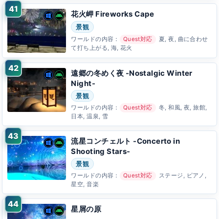
花火岬 Fireworks Cape
景観
ワールドの内容：
Quest対応
夏, 夜, 曲に合わせ
て打ち上がる, 海, 花火
遠郷の冬めく夜 -Nostalgic Winter
Night-
景観
ワールドの内容：
Quest対応
冬, 和風, 夜, 旅館,
日本, 温泉, 雪
流星コンチェルト -Concerto in
Shooting Stars-
景観
ワールドの内容：
Quest対応
ステージ, ピアノ,
星空, 音楽
星屑の原