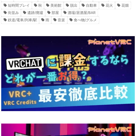
短時間プレイ
秋
美術館
脱出
自動車
花火
花畑
街並み
遺跡/廃墟
部屋
酒場/居酒屋/BAR
鉄道/電車/列車/駅
雨
音楽
食べ物/グルメ