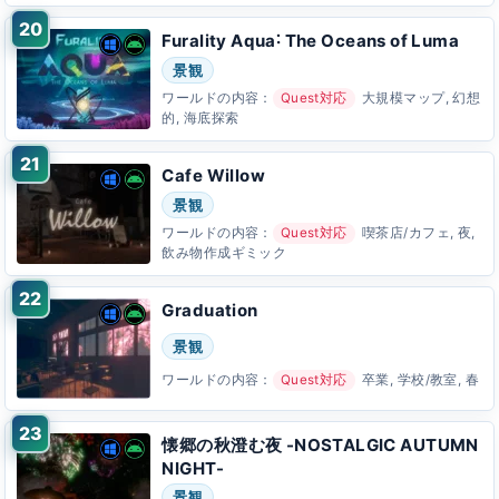
Furality Aqua˸ The Oceans of Luma
景観
ワールドの内容：
Quest対応
大規模マップ, 幻想
的, 海底探索
Cafe Willow
景観
ワールドの内容：
Quest対応
喫茶店/カフェ, 夜,
飲み物作成ギミック
Graduation
景観
ワールドの内容：
Quest対応
卒業, 学校/教室, 春
懐郷の秋澄む夜 -NOSTALGIC AUTUMN
NIGHT-
景観