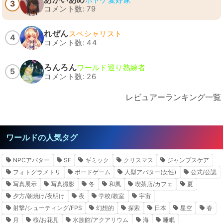
3
コメント数: 79
れぜん
スペシャリスト
4
コメント数: 44
ろんろん
ワールド巡り熟練者
5
コメント数: 26
レビュアーランキング一覧
ワールドの人気タグ
NPCアバター
SF
ギミック
クリスマス
ジャンプスケア
フォトグラメトリ
ボードゲーム
人型アバター(女性)
公式/公認
写真展示
写真撮影
冬
和風
喫茶店/カフェ
夏
夕方/朝焼け/夜明け
夜
学校/教室
宇宙
射撃/シューティング/FPS
幻想的
探索
日本
星空
春
月
桜/お花見
水族館/アクアリウム
海
睡眠