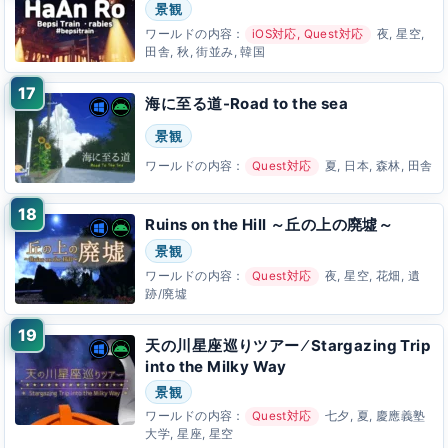
景観
ワールドの内容：
iOS対応, Quest対応
夜, 星空,
田舎, 秋, 街並み, 韓国
海に至る道-Road to the sea
景観
ワールドの内容：
Quest対応
夏, 日本, 森林, 田舎
Ruins on the Hill ～丘の上の廃墟～
景観
ワールドの内容：
Quest対応
夜, 星空, 花畑, 遺
跡/廃墟
天の川星座巡りツアー ⁄ Stargazing Trip
into the Milky Way
景観
ワールドの内容：
Quest対応
七夕, 夏, 慶應義塾
大学, 星座, 星空