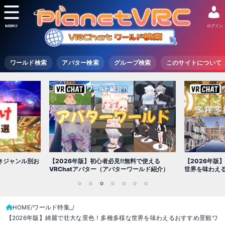
MENU
ログイン
ワールド検索
アバター検索
グループ検索
このサイトについて
【2026年版
きジャンル別お
【2026年版】初心者必見!!無料で使える
世界を味わえ
VRChatアバター（アバターワールド紹介）
1
2
3
4
5
6
7
HOME
ワールド特集_
【2026年版】綺麗で壮大な景色！多種多様な世界を味わえるおすすめ景観ワ