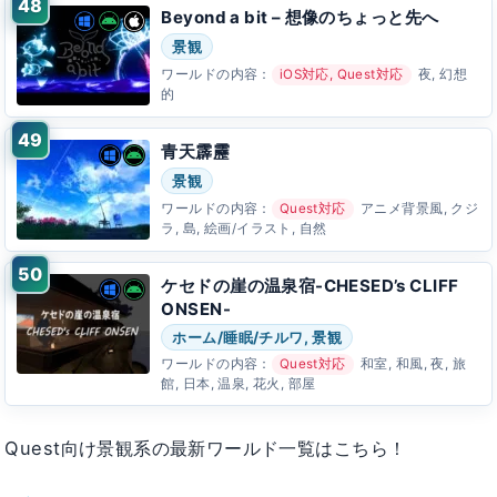
Beyond a bit – 想像のちょっと先へ
景観
ワールドの内容：
iOS対応, Quest対応
夜, 幻想
的
青天霹靂
景観
ワールドの内容：
Quest対応
アニメ背景風, クジ
ラ, 島, 絵画/イラスト, 自然
ケセドの崖の温泉宿-CHESED’s CLIFF
ONSEN-
ホーム/睡眠/チルワ, 景観
ワールドの内容：
Quest対応
和室, 和風, 夜, 旅
館, 日本, 温泉, 花火, 部屋
Quest向け景観系の最新ワールド一覧はこちら！