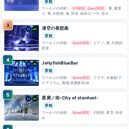
景観
ワールドの内容：
iOS対応, Quest対応
夏, 夏祭
り, 夜, 幻想的, 海, 田舎, 砂浜/ビーチ, 花火
凍空の夜想曲
景観
ワールドの内容：
Quest対応
ピアノ, 夜, 幻想的,
音楽
JellyfishBlueBar
景観
ワールドの内容：
Quest対応
クラゲ, 水族館/ア
クアリウム, 酒場/居酒屋/BAR
星屑ノ街-City of stardust-
景観
ワールドの内容：
Quest対応
幻想的, 星空, 街並
み