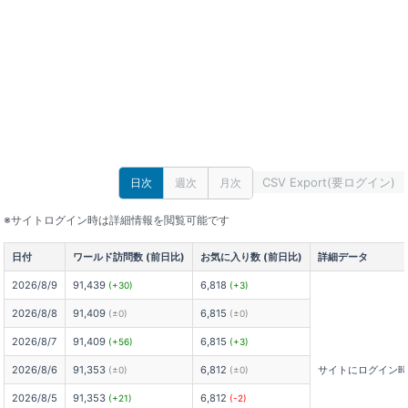
CSV Export(要ログイン)
日次
週次
月次
※サイトログイン時は詳細情報を閲覧可能です
日付
ワールド訪問数 (前日比)
お気に入り数 (前日比)
詳細データ
2026/8/9
91,439
6,818
(+30)
(+3)
2026/8/8
91,409
6,815
(±0)
(±0)
2026/8/7
91,409
6,815
(+56)
(+3)
2026/8/6
91,353
6,812
サイトにログイン
(±0)
(±0)
2026/8/5
91,353
6,812
(+21)
(-2)