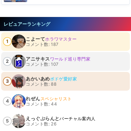
レビュアーランキング
こよーて
ホラワマスター
1
コメント数: 187
アニサキス
ワールド巡り専門家
2
コメント数: 107
あかいあめ
ボドゲ愛好家
3
コメント数: 88
れぜん
スペシャリスト
4
コメント数: 44
えっぐぷらんと
バーチャル案内人
5
コメント数: 26