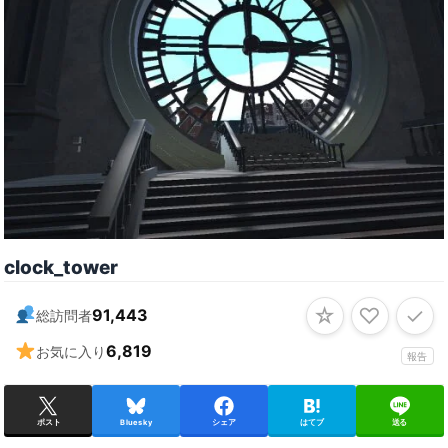
clock_tower
☆
♡
✓
91,443
総訪問者
6,819
お気に入り
報告
ポスト
Bluesky
シェア
はてブ
送る