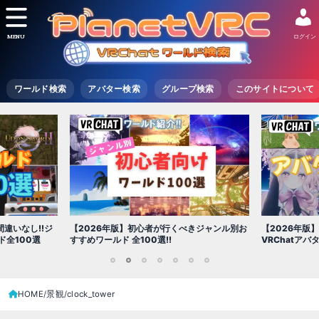
MENU
ログイン
ワールド検索
アバター検索
グループ検索
このサイトについて
し!!ジ
【2026年版】初心者が行くべきジャンル別お
【2026年版】初心者
0選
すすめワールド 全100選!!
VRChatアバター（
1
2
3
4
5
6
7
HOME
景観
clock_tower