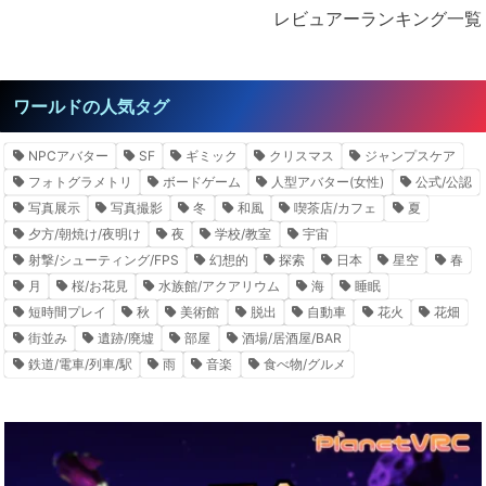
レビュアーランキング一覧
ワールドの人気タグ
NPCアバター
SF
ギミック
クリスマス
ジャンプスケア
フォトグラメトリ
ボードゲーム
人型アバター(女性)
公式/公認
写真展示
写真撮影
冬
和風
喫茶店/カフェ
夏
夕方/朝焼け/夜明け
夜
学校/教室
宇宙
射撃/シューティング/FPS
幻想的
探索
日本
星空
春
月
桜/お花見
水族館/アクアリウム
海
睡眠
短時間プレイ
秋
美術館
脱出
自動車
花火
花畑
街並み
遺跡/廃墟
部屋
酒場/居酒屋/BAR
鉄道/電車/列車/駅
雨
音楽
食べ物/グルメ