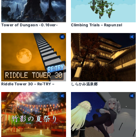
Tower of Dungeon -0․16ver-
Climbing Trials – Rapunzel
Riddle Tower 30 – Re˸TRY –
しらかみ温泉郷