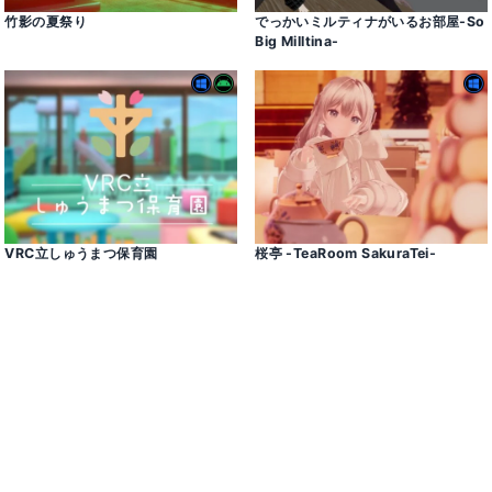
竹影の夏祭り
でっかいミルティナがいるお部屋-So
Big Milltina-
VRC立しゅうまつ保育園
桜亭 -TeaRoom SakuraTei-