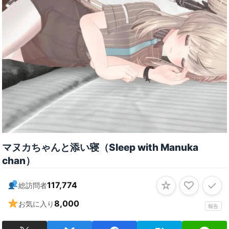
マヌカちゃんと添い寝（Sleep with Manuka
chan）
☆
♡
✓
117,774
総訪問者
8,000
お気に入り
報告