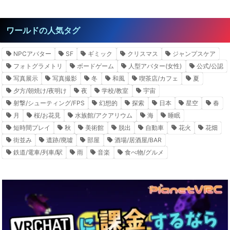
ワールドの人気タグ
NPCアバター
SF
ギミック
クリスマス
ジャンプスケア
フォトグラメトリ
ボードゲーム
人型アバター(女性)
公式/公認
写真展示
写真撮影
冬
和風
喫茶店/カフェ
夏
夕方/朝焼け/夜明け
夜
学校/教室
宇宙
射撃/シューティング/FPS
幻想的
探索
日本
星空
春
月
桜/お花見
水族館/アクアリウム
海
睡眠
短時間プレイ
秋
美術館
脱出
自動車
花火
花畑
街並み
遺跡/廃墟
部屋
酒場/居酒屋/BAR
鉄道/電車/列車/駅
雨
音楽
食べ物/グルメ