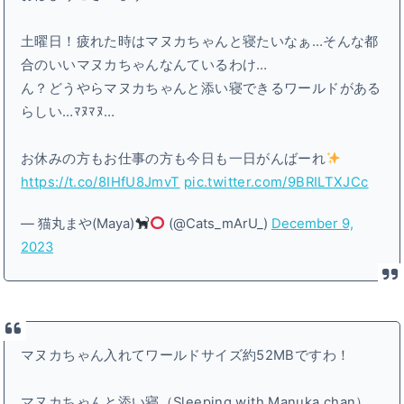
土曜日！疲れた時はマヌカちゃんと寝たいなぁ…そんな都
合のいいマヌカちゃんなんているわけ…
ん？どうやらマヌカちゃんと添い寝できるワールドがある
らしい…ﾏﾇﾏﾇ…
お休みの方もお仕事の方も今日も一日がんばーれ
https://t.co/8IHfU8JmvT
pic.twitter.com/9BRILTXJCc
— 猫丸まや(Maya)
(@Cats_mArU_)
December 9,
2023
マヌカちゃん入れてワールドサイズ約52MBですわ！
マヌカちゃんと添い寝（Sleeping with Manuka chan）