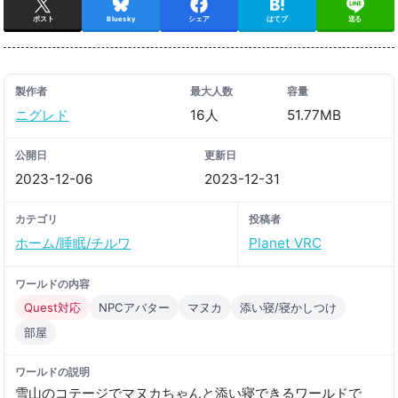
ポスト
Bluesky
シェア
はてブ
送る
製作者
最大人数
容量
ニグレド
16人
51.77MB
公開日
更新日
2023-12-06
2023-12-31
カテゴリ
投稿者
ホーム/睡眠/チルワ
Planet VRC
ワールドの内容
Quest対応
NPCアバター
マヌカ
添い寝/寝かしつけ
部屋
ワールドの説明
雪山のコテージでマヌカちゃんと添い寝できるワールドで