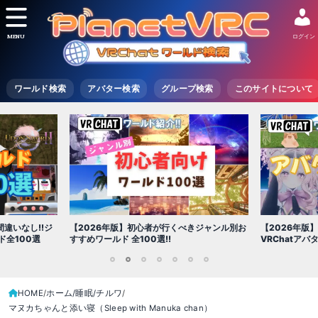
MENU
ログイン
ワールド検索
アバター検索
グループ検索
このサイトについて
【2026年版
きジャンル別お
【2026年版】初心者必見!!無料で使える
世界を味わえ
VRChatアバター（アバターワールド紹介）
1
2
3
4
5
6
7
HOME
ホーム/睡眠/チルワ
マヌカちゃんと添い寝（Sleep with Manuka chan）