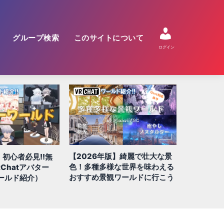
グループ検索
このサイトについて
ログイン
【2026年版】綺麗で壮大な景
】初心者必見!!無
【2026
色！多種多様な世界を味わえる
Chatアバター
QUEST/
おすすめ景観ワールドに行こう
ールド紹介）
100選!!