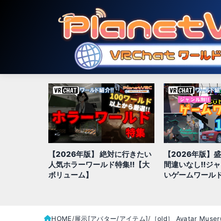
【2026年版】 絶対に行きたい
【2026年版】
hatでおす
人気ホラーワールド特集!!【大
間違いなし!!ジ
ド20選
ボリューム】
いゲームワールド
HOME
展示[アバター/アイテム]
［old］ Avatar Muse