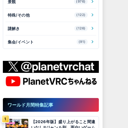
景観
(976)
特殊/その他
(122)
謎解き
(126)
集会/イベント
(91)
ワールド月間特集記事
【2026年版】盛り上がること間違
いなし!!ジャンル別、面白いゲーム