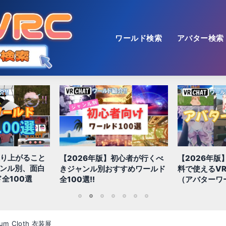
ワールド検索
アバター検索
盛り上がること
【2026年版】初心者が行くべ
【2026年版
ャンル別、面白
きジャンル別おすすめワールド
料で使えるVR
全100選
全100選!!
（アバターワ
1
2
3
4
5
6
7
rum Cloth 衣装展