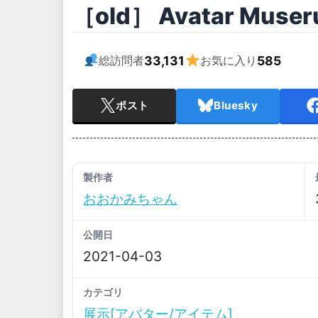
［old］ Avatar Muse
33,131
585
総訪問者
お気に入り
ポスト
Bluesky
製作者
おおかみちゃん
公開日
2021-04-03
カテゴリ
展示[アバター/アイテム]