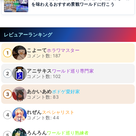
を味わえるおすすめ景観ワールドに行こう
レビュアーランキング
こよーて
ホラワマスター
1
コメント数: 187
アニサキス
ワールド巡り専門家
2
コメント数: 102
あかいあめ
ボドゲ愛好家
3
コメント数: 83
れぜん
スペシャリスト
4
コメント数: 44
ろんろん
ワールド巡り熟練者
5