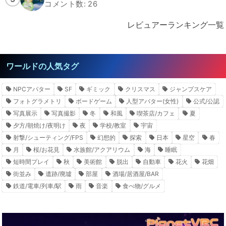
コメント数: 26
レビュアーランキング一覧
ワールドの人気タグ
NPCアバター
SF
ギミック
クリスマス
ジャンプスケア
フォトグラメトリ
ボードゲーム
人型アバター(女性)
公式/公認
写真展示
写真撮影
冬
和風
喫茶店/カフェ
夏
夕方/朝焼け/夜明け
夜
学校/教室
宇宙
射撃/シューティング/FPS
幻想的
探索
日本
星空
春
月
桜/お花見
水族館/アクアリウム
海
睡眠
短時間プレイ
秋
美術館
脱出
自動車
花火
花畑
街並み
遺跡/廃墟
部屋
酒場/居酒屋/BAR
鉄道/電車/列車/駅
雨
音楽
食べ物/グルメ