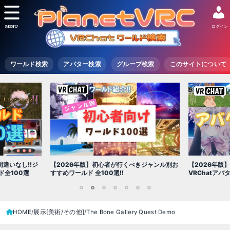
MENU
ログイン
ワールド検索
アバター検索
グループ検索
このサイトについて
】初心者が行くべきジャンル別お
【2026年版】初心者必見!!無料で使える
全100選!!
VRChatアバター（アバターワールド紹介）
1
2
3
4
5
6
7
HOME
展示[美術/その他]
The Bone Gallery Quest Demo