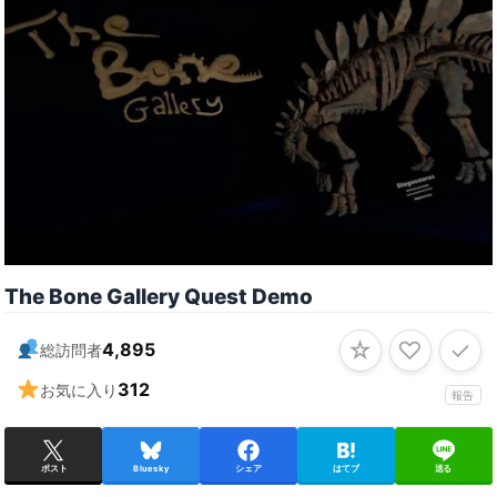
The Bone Gallery Quest Demo
☆
♡
✓
4,895
総訪問者
312
お気に入り
報告
ポスト
Bluesky
シェア
はてブ
送る