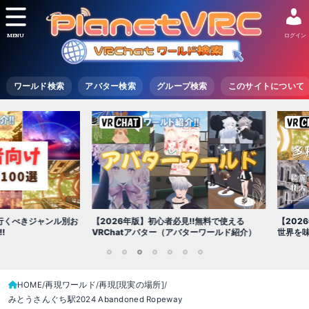
MENU
ログイン
ワールド検索
アバター検索
グループ検索
このサイトについて
【2026年版
きジャンル別お
【2026年版】初心者必見!!無料で使える
世界を味わえ
VRChatアバター（アバターワールド紹介）
1
2
3
4
5
6
7
HOME
再現ワールド
再現[現実の場所]
みとうさんぐち駅2024 Abandoned Ropeway