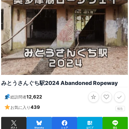
みとうさんぐち駅2024 Abandoned Ropeway
☆
♡
✓
12,622
総訪問者
439
お気に入り
報告
ポスト
Bluesky
シェア
はてブ
送る