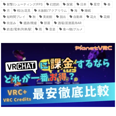
射撃/シューティング/FPS
幻想的
探索
日本
星空
春
月
桜/お花見
水族館/アクアリウム
海
睡眠
短時間プレイ
秋
美術館
脱出
自動車
花火
花畑
街並み
遺跡/廃墟
部屋
酒場/居酒屋/BAR
鉄道/電車/列車/駅
雨
音楽
食べ物/グルメ