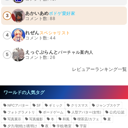
あかいあめ
ボドゲ愛好家
3
コメント数: 88
れぜん
スペシャリスト
4
コメント数: 44
えっぐぷらんと
バーチャル案内人
5
コメント数: 26
レビュアーランキング一覧
ワールドの人気タグ
NPCアバター
SF
ギミック
クリスマス
ジャンプスケア
フォトグラメトリ
ボードゲーム
人型アバター(女性)
公式/公認
写真展示
写真撮影
冬
和風
喫茶店/カフェ
夏
夕方/朝焼け/夜明け
夜
学校/教室
宇宙