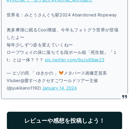
#VRChatワールド紹介
#VRChat_world紹介
世界名：みとうさんぐち駅2024 Abandoned Ropeway
奥多摩湖に眠るCool廃墟、今年もフォトグラ世界が登場
したよー
毎年少しずつ姿を変えていくねー
ロープウェイの床に落ちてる段ボール箱「死生観」「１
t」とは一体？？？
pic.twitter.com/6qJo88aeZ3
— エゾの民 「 ゆきかの 」
メタバース画像芝居系
Vtuber@愛すべきクセすごワールドツアー主催
(@yukikano1192)
January 14, 2024
レビューや感想を投稿しよう！