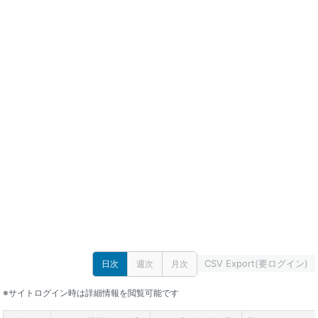
CSV Export(要ログイン)
日次
週次
月次
※サイトログイン時は詳細情報を閲覧可能です