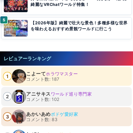
綺麗なVRChatワールド特集！
【2026年版】綺麗で壮大な景色！多種多様な世界
を味わえるおすすめ景観ワールドに行こう
レビュアーランキング
こよーて
ホラワマスター
1
コメント数: 187
アニサキス
ワールド巡り専門家
2
コメント数: 102
あかいあめ
ボドゲ愛好家
3
コメント数: 83