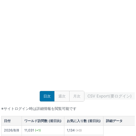
CSV Export(要ログイン)
日次
週次
月次
※サイトログイン時は詳細情報を閲覧可能です
日付
ワールド訪問数 (前日比)
お気に入り数 (前日比)
詳細データ
2026/8/8
11,031
1,134
(+1)
(±0)