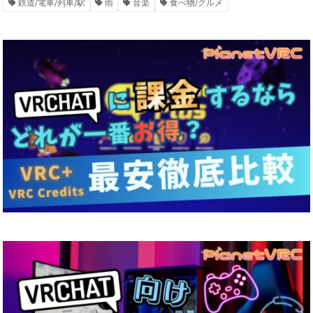
鉄道/電車/列車/駅
雨
音楽
食べ物/グルメ