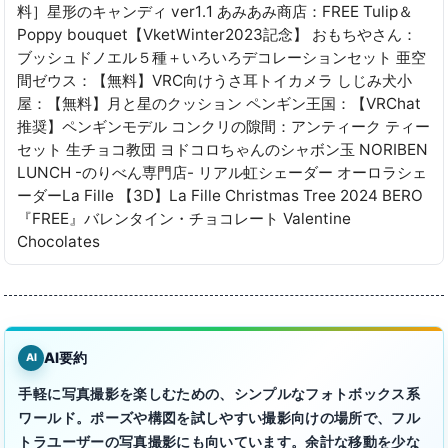
料］星形のキャンディ ver1․1 あみあみ商店：FREE Tulip＆
Poppy bouquet【VketWinter2023記念】 おもちやさん：
ブッシュドノエル５種＋いろいろデコレーションセット 亜空
間ゼウス：【無料】VRC向けうさ耳トイカメラ しじみ犬小
屋：【無料】月と星のクッション ペンギン王国：【VRChat
推奨】ペンギンモデル コンクリの隙間：アンティーク ティー
セット 生チョコ教団 ヨドコロちゃんのシャボン玉 NORIBEN
LUNCH -のりべん専門店- リアル虹シェーダー オーロラシェ
ーダーLa Fille 【3D】La Fille Christmas Tree 2024 BERO
『FREE』バレンタイン・チョコレート Valentine
Chocolates
AI要約
AI
手軽に写真撮影を楽しむための、シンプルなフォトボックス系
ワールド。ポーズや構図を試しやすい撮影向けの場所で、フル
トラユーザーの写真撮影にも向いています。余計な移動を少な