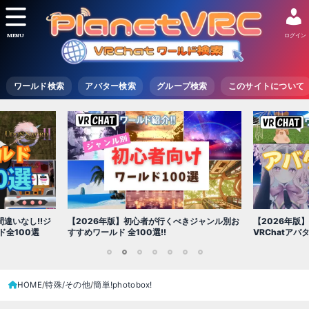
MENU
ログイン
ワールド検索
アバター検索
グループ検索
このサイトについて
【2026
くべきジャンル別お
【2026年版】初心者必見!!無料で使える
世界を味わ
VRChatアバター（アバターワールド紹介）
1
2
3
4
5
6
7
HOME
特殊/その他
簡単ǃphotoboxǃ