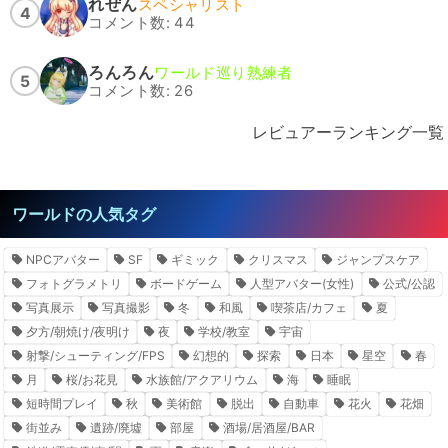
れぜん
スペシャリスト
4
コメント数: 44
ろんろん
ワールド巡り熟練者
5
コメント数: 26
レビュアーランキング一覧
ワールドの人気タグ
NPCアバター
SF
ギミック
クリスマス
ジャンプスケア
フォトグラメトリ
ボードゲーム
人型アバター(女性)
公式/公認
写真展示
写真撮影
冬
和風
喫茶店/カフェ
夏
夕方/朝焼け/夜明け
夜
学校/教室
宇宙
射撃/シューティング/FPS
幻想的
探索
日本
星空
春
月
桜/お花見
水族館/アクアリウム
海
睡眠
短時間プレイ
秋
美術館
脱出
自動車
花火
花畑
街並み
遺跡/廃墟
部屋
酒場/居酒屋/BAR