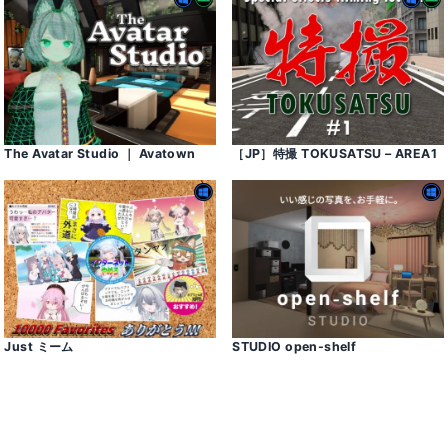
The Avatar Studio ｜ Avatown
［JP］特撮 TOKUSATSU – AREA1
Just ミーム
STUDIO open-shelf