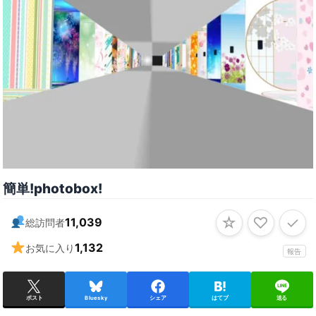
簡単ǃphotoboxǃ
☆
♡
✓
11,039
総訪問者
1,132
お気に入り
報告
ポスト
Bluesky
シェア
はてブ
送る